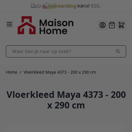
9.9
/10
Ga naar de inhoud
Offerte
Waar ben je naar op zoek?
Home
/
Vloerkleed Maya 4373 - 200 x 290 cm
Vloerkleed Maya 4373 - 200
x 290 cm