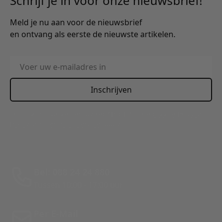
Schrijf je in voor onze nieuwsbrief!
Meld je nu aan voor de nieuwsbrief
en ontvang als eerste de nieuwste artikelen.
E-mailadres
Inschrijven
This form is protected by reCAPTCHA - the
Google Privacy
Policy
and
Terms of Service
apply.
Bel: 088 24 24 880
Tussen 10:00 - 17:00 uur
Per E-Mail