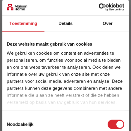
EAN
5414452991628
Toestemming
Details
Over
Prijs
€ 560,00
Deze website maakt gebruik van cookies
Levertijd
We gebruiken cookies om content en advertenties te
Informeer naar de actuele levertijd
personaliseren, om functies voor social media te bieden
en om ons websiteverkeer te analyseren. Ook delen we
Kleur
informatie over uw gebruik van onze site met onze
4373
partners voor social media, adverteren en analyse. Deze
partners kunnen deze gegevens combineren met andere
Maat
informatie die u aan ze heeft verstrekt of die ze hebben
200 x 290 cm
verzameld op basis van uw gebruik van hun services.
5% Korting
Lengte
Toestemmingsselectie
290 cm
Noodzakelijk
Schrijf je in en ontvang direct een kortingscode