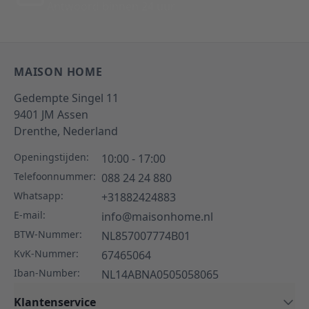
Antwoord binnen 24 uur
MAISON HOME
Gedempte Singel 11
9401 JM
Assen
Drenthe,
Nederland
Openingstijden:
10:00 - 17:00
Telefoonnummer:
088 24 24 880
Whatsapp:
+31882424883
E-mail:
info@maisonhome.nl
BTW-Nummer:
NL857007774B01
KvK-Nummer:
67465064
Iban-Number:
NL14ABNA0505058065
Klantenservice