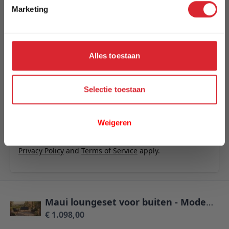
terrasmeubelenset
Marketing
Uw naam
Samenvatting
Alles toestaan
Review
Selectie toestaan
Review versturen
Weigeren
This form is protected by reCAPTCHA - the
Google
Privacy Policy
and
Terms of Service
apply.
Maui loungeset voor buiten - Moderne terrasmeubelenset
€ 1.098,00