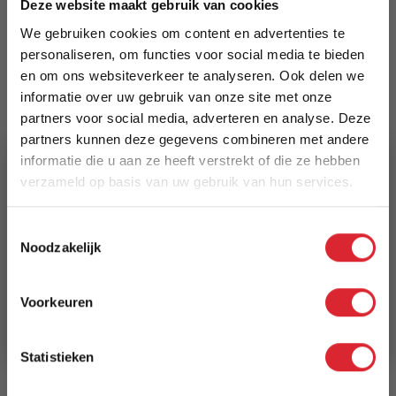
Deze website maakt gebruik van cookies
vlechtwerk, acacia met teak-look. Standaard zit-
We gebruiken cookies om content en advertenties te
en rugkussens in Royal Grey 240.
personaliseren, om functies voor social media te bieden
Meer informatie
en om ons websiteverkeer te analyseren. Ook delen we
informatie over uw gebruik van onze site met onze
partners voor social media, adverteren en analyse. Deze
partners kunnen deze gegevens combineren met andere
Prijs
informatie die u aan ze heeft verstrekt of die ze hebben
€ 1.098,00
verzameld op basis van uw gebruik van hun services.
Levertijd
5% Korting
Toestemmingsselectie
1 tot 2 weken
Noodzakelijk
Schrijf je in en ontvang direct een kortingscode
Reviews
E-mail
Voorkeuren
Aanmelden
Schrijf uw eigen review
Statistieken
U plaatst een review over:
Maui loungeset voor buiten - Moderne