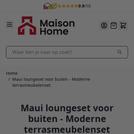
9.9
/10
Ga naar de inhoud
Offerte
Waar ben je naar op zoek?
Home
/
Maui loungeset voor buiten - Moderne
terrasmeubelenset
Maui loungeset voor
buiten - Moderne
terrasmeubelenset