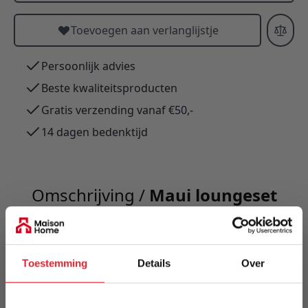
Toevoegen aan verlanglijstje
Persoonlijk advies
Beste kwaliteitsproducten
Gratis verzending vanaf €50,-
14 dagen bedenktijd
Omschrijving /
Maui loungeset
voor buiten - Moderne
terrasmeubelenset
Toestemming
Details
Over
Maui Loungeset 1263 — bank en 2 stoelen. Zwart
aluminium frame, 5 mm bananenblad-