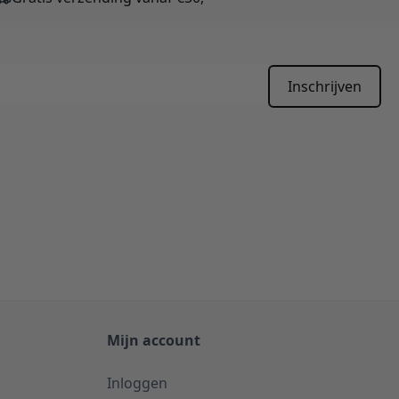
Inschrijven
APTCHA - the
Google Privacy Policy
and
Terms of Service
apply.
Mijn account
Inloggen