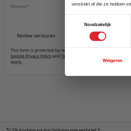
verstrekt of die ze hebben v
Review
E-mail
Toestemmingsselectie
Noodzakelijk
Review versturen
This form is protected by reCAPTCHA - the
Google Privacy Policy
and
Terms of Service
Weigeren
apply.
5% korting na inschrijving nieuwsbrief *