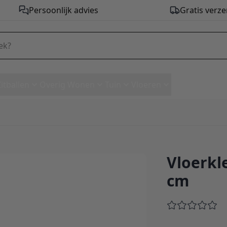
Persoonlijk advies
Gratis verze
Zitballen
Overig Wonen
Tuin
Vloeren
Vloerkl
 x 150 cm
cm