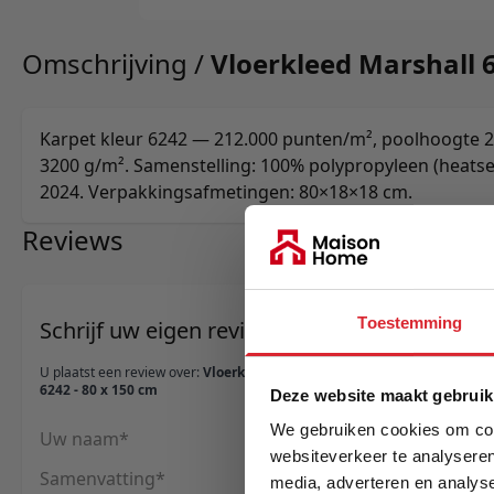
Omschrijving /
Vloerkleed Marshall 6
Karpet kleur 6242 — 212.000 punten/m², poolhoogte 
3200 g/m². Samenstelling: 100% polypropyleen (heatset
2024. Verpakkingsafmetingen: 80×18×18 cm.
Reviews
Toestemming
Schrijf uw eigen review
U plaatst een review over:
Vloerkleed Marshall
6242 - 80 x 150 cm
Deze website maakt gebruik
We gebruiken cookies om cont
Uw naam
websiteverkeer te analyseren
Samenvatting
media, adverteren en analys