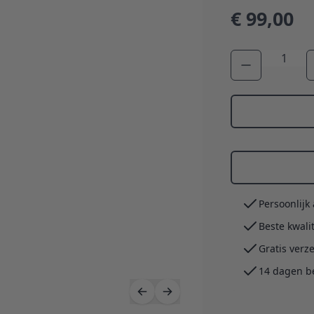
€ 99,00
Aantal
Persoonlijk
Beste kwali
Gratis verz
14 dagen b