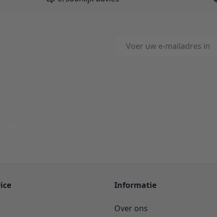
E-mailadres
This form is protected by reC
-Mail
ord binnen 24 uur
ice
Informatie
Over ons