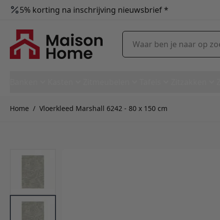
5% korting na inschrijving nieuwsbrief *
Ga naar de inhoud
Waar ben je naar op zoek?
Banken
Kasten
Zitmeubelen
Tafels
Zitzakken
Home
/
Vloerkleed Marshall 6242 - 80 x 150 cm
Vloerkleed Marshall 6242 - 80