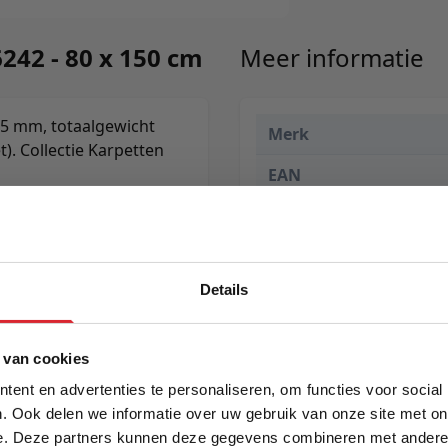
242 - 80 x 150 cm
Meer informatie
25 mm, totaalgewicht
Merk
). Collectie Karpetten
EAN
Prijs
Levertijd
Details
Kleur
Maat
5% Korting
 van cookies
Lengte
ent en advertenties te personaliseren, om functies voor social
. Ook delen we informatie over uw gebruik van onze site met on
Breedte
e. Deze partners kunnen deze gegevens combineren met andere i
Schrijf je in en ontvang direct een kortingscode