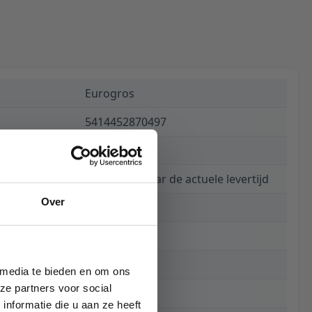
Eurogros
5414452870497
€ 99,00
Informeer naar de actuele levertijd
Over
6242
80 x 150 cm
150 cm
 media te bieden en om ons
ze partners voor social
80 cm
nformatie die u aan ze heeft