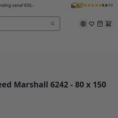
nding vanaf €50,-
9.9
/10
Offerte
eed Marshall 6242 - 80 x 150