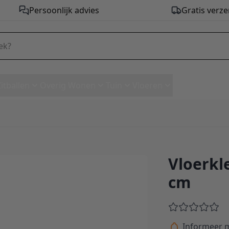
Persoonlijk advies
Gratis verze
Zitballen
Overig Wonen
Tuin
Vloeren
Vloerkl
0 x 340 cm
cm
Informeer m