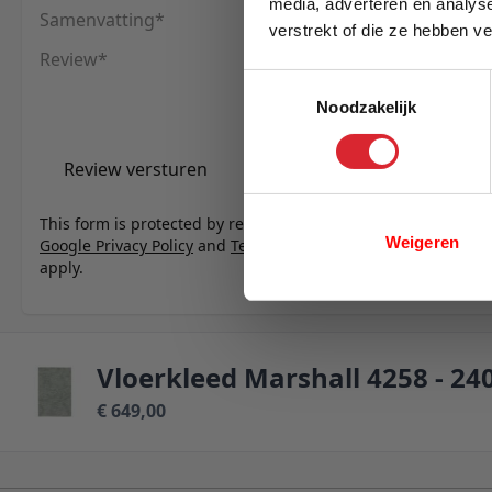
media, adverteren en analys
Samenvatting
verstrekt of die ze hebben v
E-mail
Review
Toestemmingsselectie
Noodzakelijk
Review versturen
This form is protected by reCAPTCHA - the
Weigeren
Google Privacy Policy
and
Terms of Service
apply.
Vloerkleed Marshall 4258 - 24
€ 649,00