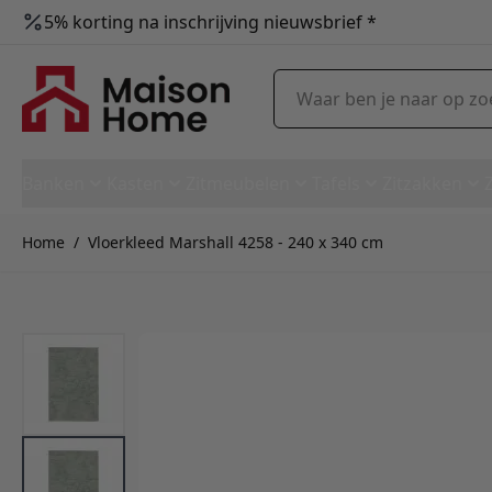
5% korting na inschrijving nieuwsbrief *
Ga naar de inhoud
Waar ben je naar op zoek?
Banken
Kasten
Zitmeubelen
Tafels
Zitzakken
Home
/
Vloerkleed Marshall 4258 - 240 x 340 cm
Vloerkleed Marshall 4258 - 24