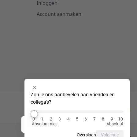
Inloggen
Account aanmaken
Selecteer
Zou je ons aanbevelen aan vrienden en 
een
collega's?
optie
van
Kiyoh
0
0
1
2
3
4
5
6
7
8
9
10
tot
Absoluut niet
Absoluut
Hi! Ik ben Luna, jouw virtuele assistent!
10
,
Overslaan
Volgende
Privacy Policy
Cookies