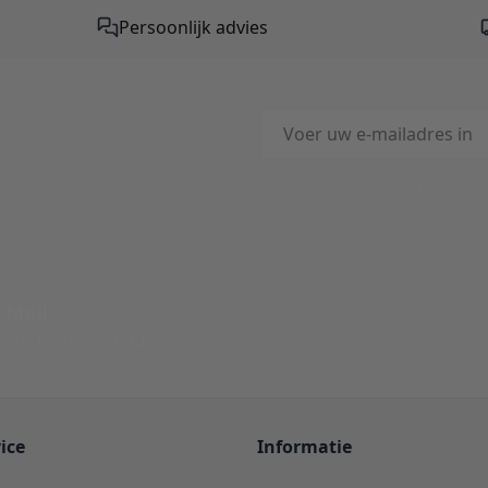
Persoonlijk advies
E-mailadres
This form is protected by reC
-Mail
ord binnen 24 uur
ice
Informatie