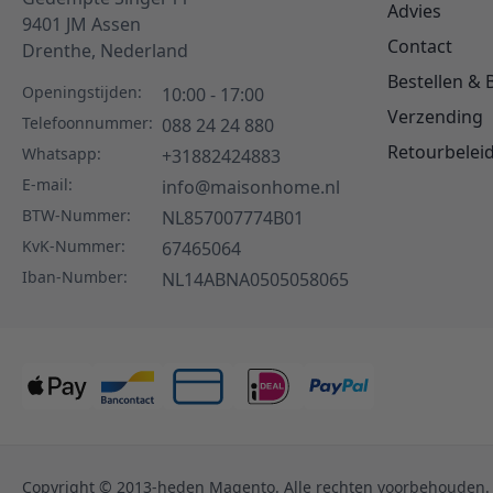
Advies
9401 JM
Assen
Contact
Drenthe,
Nederland
Bestellen & 
Openingstijden:
10:00 - 17:00
Verzending
Telefoonnummer:
088 24 24 880
Retourbelei
Whatsapp:
+31882424883
E-mail:
info@maisonhome.nl
BTW-Nummer:
NL857007774B01
KvK-Nummer:
67465064
Iban-Number:
NL14ABNA0505058065
Copyright © 2013-heden Magento. Alle rechten voorbehouden.