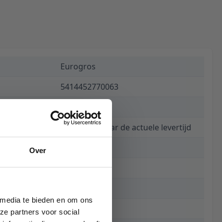
Eurogros
5414452770063
€ 649,00
Informeer naar de actuele levertijd
4258
Over
240 x 340 cm
340 cm
 media te bieden en om ons
240 cm
ze partners voor social