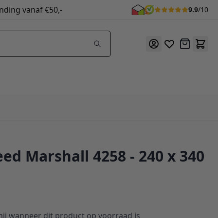
nding vanaf €50,-
9.9
/10
Offerte
eed Marshall 4258 - 240 x 340
ij wanneer dit product op voorraad is