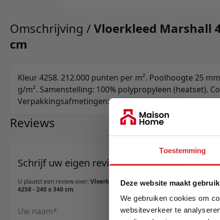
Omschrijving /
Vloerkleed Marshall 4
cm
Kleur 4258. 212.000 punten per m². Poolhoogte 25 mm
g/m². Samenstelling: 100% polypropyleen (heatset). Co
Verpakkingsafmetingen: 240×25×25 cm.
Reviews
Toestemming
Schrijf uw eigen review
U plaatst een review over:
Vloerkleed Marshall
Deze website maakt gebruik
4258 - 240 x 340 cm
We gebruiken cookies om cont
Uw naam
websiteverkeer te analyseren