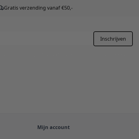
Gratis verzending vanaf €50,-
Inschrijven
APTCHA - the
Google Privacy Policy
and
Terms of Service
apply.
Mijn account