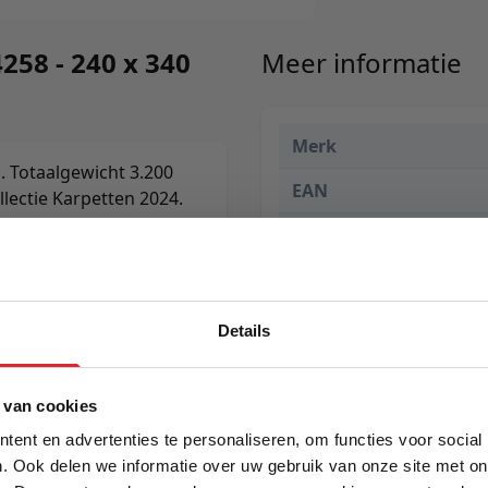
258 - 240 x 340
Meer informatie
Merk
. Totaalgewicht 3.200
EAN
llectie Karpetten 2024.
Prijs
Levertijd
Kleur
Details
Maat
5% Korting
 van cookies
Lengte
ent en advertenties te personaliseren, om functies voor social
Breedte
. Ook delen we informatie over uw gebruik van onze site met on