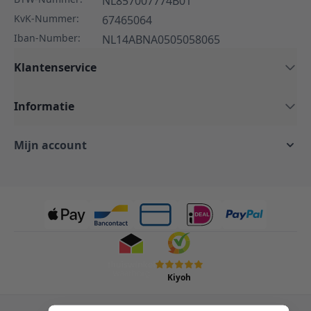
NL857007774B01
KvK-Nummer:
67465064
Iban-Number:
NL14ABNA0505058065
Klantenservice
Informatie
Mijn account
Kiyoh