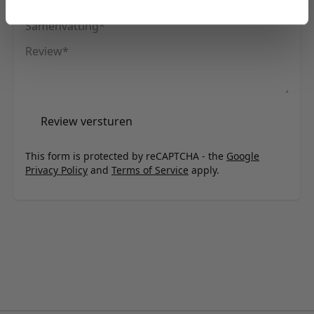
Samenvatting
Review
Review versturen
This form is protected by reCAPTCHA - the
Google
Privacy Policy
and
Terms of Service
apply.