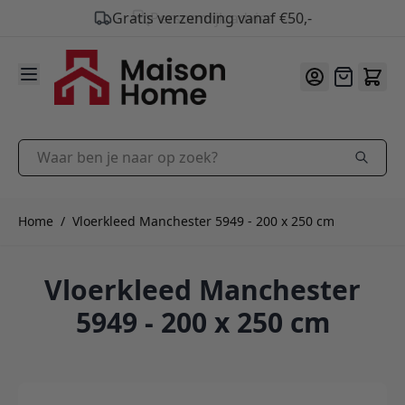
Gratis verzending vanaf €50,-
9.9
/10
Ga naar de inhoud
Offerte
Waar ben je naar op zoek?
Home
/
Vloerkleed Manchester 5949 - 200 x 250 cm
Vloerkleed Manchester
5949 - 200 x 250 cm