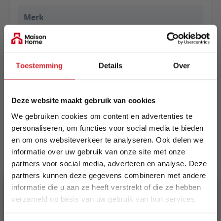
Merk
Eurogros
EAN
Toestemming
Details
Over
5414452701425
Prijs
Deze website maakt gebruik van cookies
€ 395,00
We gebruiken cookies om content en advertenties te
Levertijd
personaliseren, om functies voor social media te bieden
Informeer naar de actuele levertijd
en om ons websiteverkeer te analyseren. Ook delen we
informatie over uw gebruik van onze site met onze
partners voor social media, adverteren en analyse. Deze
Kleur
partners kunnen deze gegevens combineren met andere
5949
informatie die u aan ze heeft verstrekt of die ze hebben
verzameld op basis van uw gebruik van hun services.
Maat
200 x 250 cm