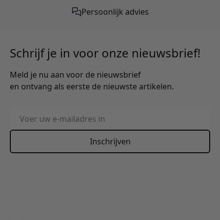
Gratis verzending vanaf €50,-
Schrijf je in voor onze nieuwsbrief!
Meld je nu aan voor de nieuwsbrief
en ontvang als eerste de nieuwste artikelen.
E-mailadres
Inschrijven
This form is protected by reCAPTCHA - the
Google Privacy
Policy
and
Terms of Service
apply.