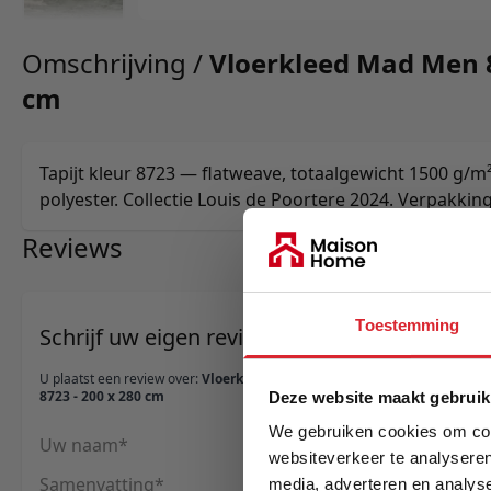
Omschrijving /
Vloerkleed Mad Men 8
cm
Tapijt kleur 8723 — flatweave, totaalgewicht 1500 g/m
polyester. Collectie Louis de Poortere 2024. Verpakkin
Reviews
Toestemming
Schrijf uw eigen review
U plaatst een review over:
Vloerkleed Mad Men
8723 - 200 x 280 cm
Deze website maakt gebruik
We gebruiken cookies om cont
Uw naam
websiteverkeer te analyseren
Samenvatting
media, adverteren en analys