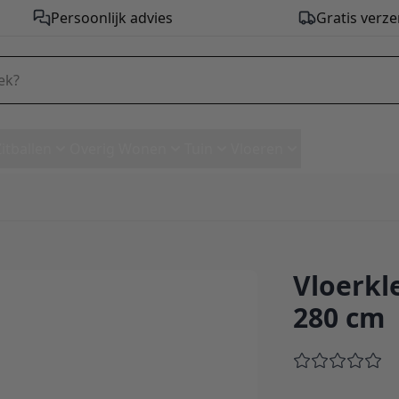
Persoonlijk advies
Gratis verze
Zitballen
Overig Wonen
Tuin
Vloeren
Vloerkl
0 x 280 cm
280 cm