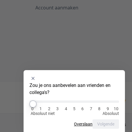
Account aanmaken
Selecteer
Zou je ons aanbevelen aan vrienden en 
een
collega's?
optie
van
Kiyoh
0
0
1
2
3
4
5
6
7
8
9
10
tot
Absoluut niet
Absoluut
10
,
Overslaan
Volgende
Privacy Policy
Cookies
waarbij