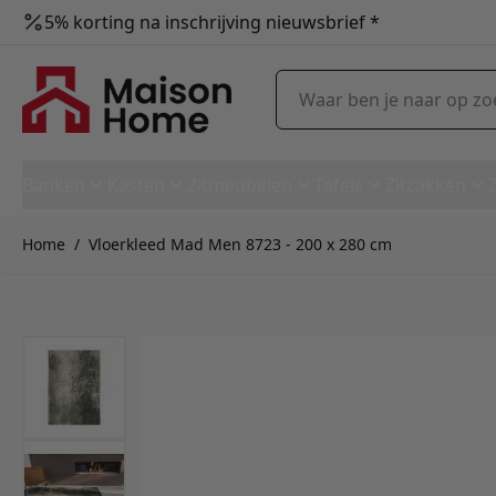
5% korting na inschrijving nieuwsbrief *
Ga naar de inhoud
Waar ben je naar op zoek?
Banken
Kasten
Zitmeubelen
Tafels
Zitzakken
Home
/
Vloerkleed Mad Men 8723 - 200 x 280 cm
Vloerkleed Mad Men 8723 - 20