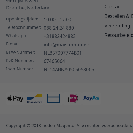
9401 JM
Assen
Contact
Drenthe,
Nederland
Bestellen & 
Openingstijden:
10:00 - 17:00
Verzending
Telefoonnummer:
088 24 24 880
Retourbelei
Whatsapp:
+31882424883
E-mail:
info@maisonhome.nl
BTW-Nummer:
NL857007774B01
KvK-Nummer:
67465064
Iban-Number:
NL14ABNA0505058065
Copyright © 2013-heden Magento. Alle rechten voorbehouden.