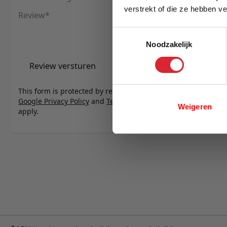
verstrekt of die ze hebben v
Review
E-mail
Toestemmingsselectie
Noodzakelijk
Review versturen
This form is protected by reCAPTCHA - the
Google Privacy Policy
and
Terms of Service
Weigeren
apply.