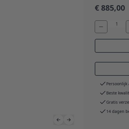
€ 885,00
Aantal
Persoonlijk
Beste kwali
Gratis verz
14 dagen b