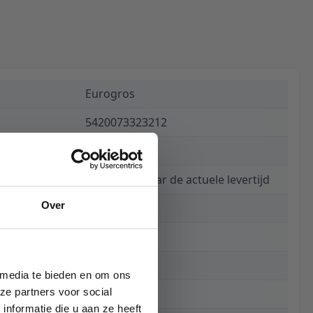
Eurogros
5420073323212
€ 885,00
Informeer naar de actuele levertijd
Over
8723
200 x 280 cm
280 cm
 media te bieden en om ons
ze partners voor social
200 cm
nformatie die u aan ze heeft