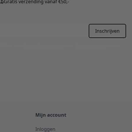
Gratis verzending vanaf €50,-
Inschrijven
APTCHA - the
Google Privacy Policy
and
Terms of Service
apply.
Mijn account
Inloggen