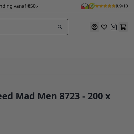
nding vanaf €50,-
9.9
/10
Offerte
eed Mad Men 8723 - 200 x