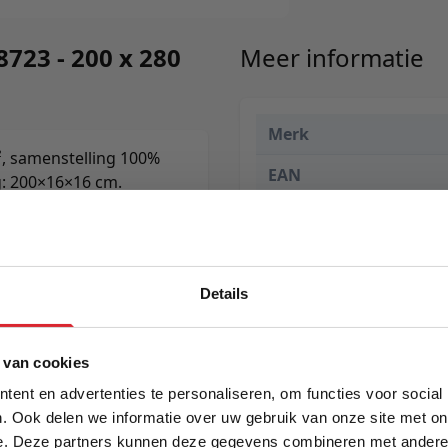
723 - 200 x 280
Meer informatie
Merk
², samenstelling 100%
EAN
g: 200×16×16 cm.
Prijs
Levertijd
Details
Kleur
Maat
5% Korting
 van cookies
Lengte
ent en advertenties te personaliseren, om functies voor social
. Ook delen we informatie over uw gebruik van onze site met on
Breedte
e. Deze partners kunnen deze gegevens combineren met andere i