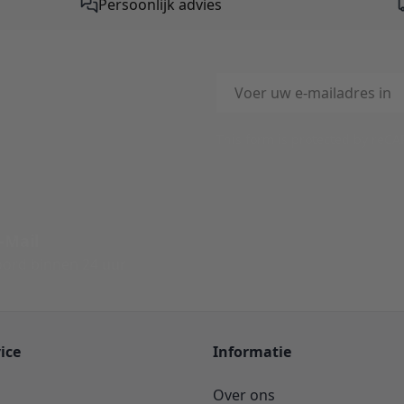
Persoonlijk advies
E-mailadres
This form is protected by reC
-Mail
ord binnen 24 uur
ice
Informatie
Over ons