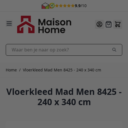
9.9
/10
Ga naar de inhoud
Offerte
Waar ben je naar op zoek?
Home
/
Vloerkleed Mad Men 8425 - 240 x 340 cm
Vloerkleed Mad Men 8425 -
240 x 340 cm