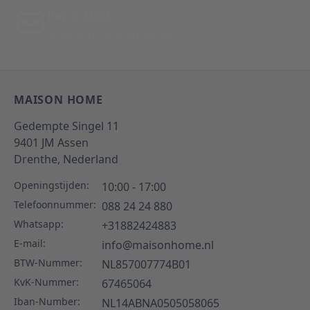
Per E-Mail
Antwoord binnen 24 uur
MAISON HOME
Gedempte Singel 11
9401 JM
Assen
Drenthe,
Nederland
Openingstijden:
10:00 - 17:00
Telefoonnummer:
088 24 24 880
Whatsapp:
+31882424883
E-mail:
info@maisonhome.nl
BTW-Nummer:
NL857007774B01
KvK-Nummer:
67465064
Iban-Number:
NL14ABNA0505058065