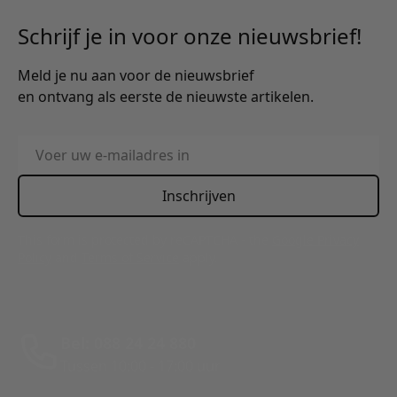
Schrijf je in voor onze nieuwsbrief!
Meld je nu aan voor de nieuwsbrief
en ontvang als eerste de nieuwste artikelen.
E-mailadres
Inschrijven
This form is protected by reCAPTCHA - the
Google Privacy
Policy
and
Terms of Service
apply.
Bel: 088 24 24 880
Tussen 10:00 - 17:00 uur