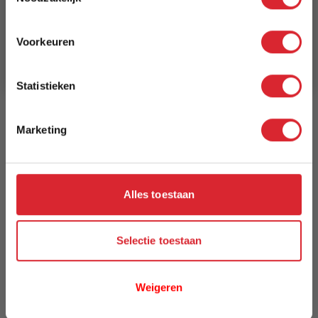
Schrijf je in en ontvang direct een kortingscode
E-mail
Breedte
Voorkeuren
240 cm
Aanmelden
Model
Statistieken
Mad Men
Marketing
Reviews
Alles toestaan
Schrijf uw eigen review
U plaatst een review over:
Vloerkleed Mad Men 8425 - 240 x 340
cm
Selectie toestaan
Uw naam
Weigeren
Samenvatting