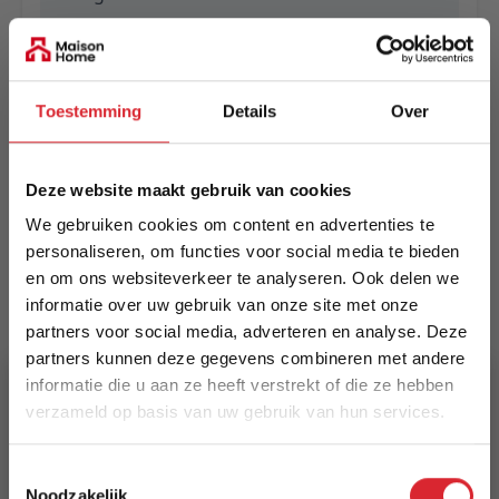
EAN
5420073312476
Toestemming
Details
Over
Prijs
€ 1.289,00
Deze website maakt gebruik van cookies
Levertijd
We gebruiken cookies om content en advertenties te
Informeer naar de actuele levertijd
personaliseren, om functies voor social media te bieden
en om ons websiteverkeer te analyseren. Ook delen we
Kleur
informatie over uw gebruik van onze site met onze
8425
partners voor social media, adverteren en analyse. Deze
partners kunnen deze gegevens combineren met andere
Maat
informatie die u aan ze heeft verstrekt of die ze hebben
240 x 340 cm
verzameld op basis van uw gebruik van hun services.
5% Korting
Lengte
Toestemmingsselectie
340 cm
Noodzakelijk