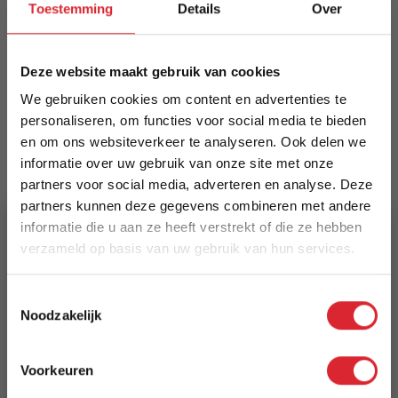
Toestemming
Details
Over
Merk
Deze website maakt gebruik van cookies
House Nordic
We gebruiken cookies om content en advertenties te
personaliseren, om functies voor social media te bieden
EAN
en om ons websiteverkeer te analyseren. Ook delen we
5713917004966
informatie over uw gebruik van onze site met onze
partners voor social media, adverteren en analyse. Deze
Prijs
partners kunnen deze gegevens combineren met andere
€ 322,00
informatie die u aan ze heeft verstrekt of die ze hebben
verzameld op basis van uw gebruik van hun services.
Levertijd
1 tot 2 weken
5% Korting
Toestemmingsselectie
Noodzakelijk
Specificaties
Schrijf je in en ontvang direct een kortingscode
Material: Oak, Steel
E-mail
Color: Natural
Voorkeuren
Aanmelden