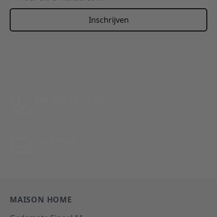
Inschrijven
This form is protected by reCAPTCHA - the
Google Privacy
Policy
and
Terms of Service
apply.
Bel: 088 24 24 880
Tussen 10:00 - 17:00 uur
Per E-Mail
Antwoord binnen 24 uur
MAISON HOME