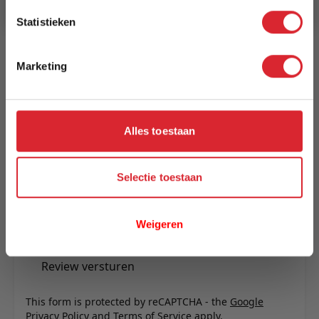
Reviews
Statistieken
Marketing
Schrijf uw eigen review
U plaatst een review over:
Lugano Coffee Table - Coffee table in
smoked oiled oak 110x60 cm
Alles toestaan
Uw naam
Samenvatting
Selectie toestaan
Review
Weigeren
Review versturen
This form is protected by reCAPTCHA - the
Google
Privacy Policy
and
Terms of Service
apply.