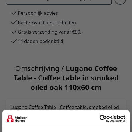
Persoonlijk advies
Beste kwaliteitsproducten
Gratis verzending vanaf €50,-
14 dagen bedenktijd
Omschrijving /
Lugano Coffee
Table - Coffee table in smoked
oiled oak 110x60 cm
Lugano Coffee Table - Coffee table, smoked oiled
oak 60x110x45 cm
Meer informatie