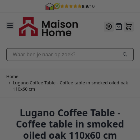
9.9
/10
Ga naar de inhoud
Offerte
Waar ben je naar op zoek?
Home
/
Lugano Coffee Table - Coffee table in smoked oiled oak
110x60 cm
Lugano Coffee Table -
Coffee table in smoked
oiled oak 110x60 cm