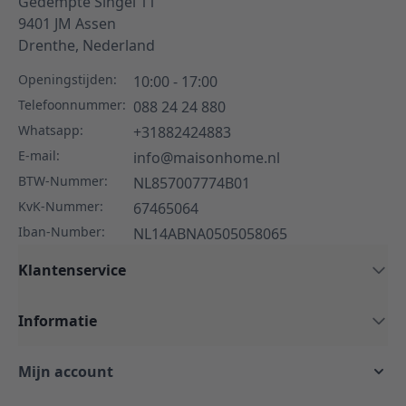
Gedempte Singel 11
9401 JM
Assen
Drenthe,
Nederland
Openingstijden:
10:00 - 17:00
Telefoonnummer:
088 24 24 880
Whatsapp:
+31882424883
E-mail:
info@maisonhome.nl
BTW-Nummer:
NL857007774B01
KvK-Nummer:
67465064
Iban-Number:
NL14ABNA0505058065
Klantenservice
Informatie
Mijn account