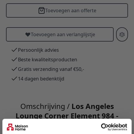
Toevoegen aan offerte
Toevoegen aan verlanglijstje
Persoonlijk advies
Beste kwaliteitsproducten
Gratis verzending vanaf €50,-
14 dagen bedenktijd
Omschrijving /
Los Angeles
Lounge Corner Element 984 -
Zwart Staal