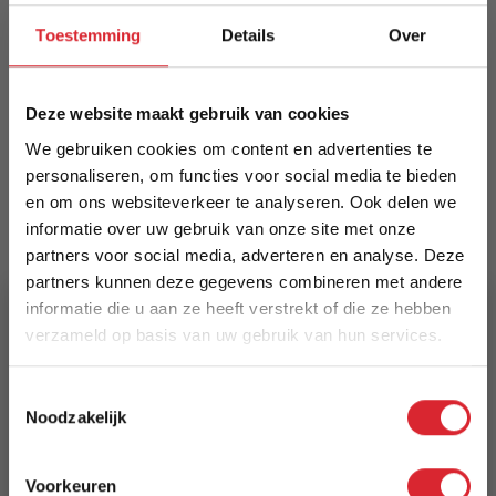
Toestemming
Details
Over
Los Angeles loungehoek: zwarte stalen frame
met licht teak-acacia en zwarte aluminium
accenten. 100% FSC-gecertificeerd hout,
Deze website maakt gebruik van cookies
standaard zit- en rugkussens in donkergrijs (180).
Modern, duurzaam design. Afmetingen:
We gebruiken cookies om content en advertenties te
78×78×54 cm.
personaliseren, om functies voor social media te bieden
en om ons websiteverkeer te analyseren. Ook delen we
Meer informatie
informatie over uw gebruik van onze site met onze
partners voor social media, adverteren en analyse. Deze
partners kunnen deze gegevens combineren met andere
informatie die u aan ze heeft verstrekt of die ze hebben
EAN
verzameld op basis van uw gebruik van hun services.
8711297044548
5% Korting
Prijs
Toestemmingsselectie
Noodzakelijk
€ 219,00
Schrijf je in en ontvang direct een kortingscode
E-mail
Levertijd
Voorkeuren