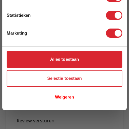
1 tot 2 weken
Aanmelden
Statistieken
Reviews
Marketing
Schrijf uw eigen review
U plaatst een review over:
Los Angeles Lounge Corner Element
984 - Zwart Staal
Alles toestaan
Uw naam
Selectie toestaan
Samenvatting
Review
Weigeren
Review versturen