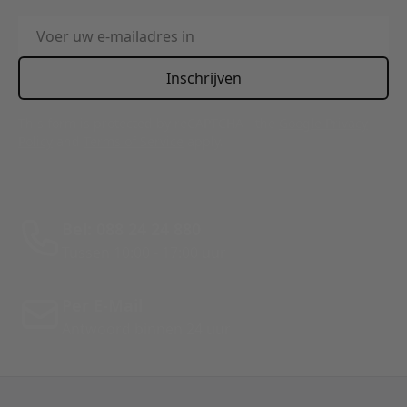
E-mailadres
Inschrijven
This form is protected by reCAPTCHA - the
Google Privacy
Policy
and
Terms of Service
apply.
Bel: 088 24 24 880
Tussen 10:00 - 17:00 uur
Per E-Mail
Antwoord binnen 24 uur