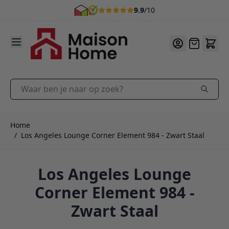
9.9
/10
Ga naar de inhoud
Offerte
Waar ben je naar op zoek?
Home
/
Los Angeles Lounge Corner Element 984 - Zwart Staal
Los Angeles Lounge
Corner Element 984 -
Zwart Staal