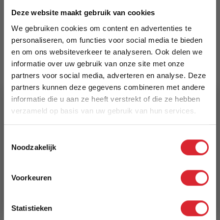
Deze website maakt gebruik van cookies
We gebruiken cookies om content en advertenties te
Merk
personaliseren, om functies voor social media te bieden
Dimehouse
en om ons websiteverkeer te analyseren. Ook delen we
informatie over uw gebruik van onze site met onze
EAN
partners voor social media, adverteren en analyse. Deze
8720239871067
partners kunnen deze gegevens combineren met andere
informatie die u aan ze heeft verstrekt of die ze hebben
Prijs
verzameld op basis van uw gebruik van hun services.
€ 11,19
5% Korting
Toestemmingsselectie
Levertijd
Noodzakelijk
Schrijf je in en ontvang direct een kortingscode
3 tot 5 werkdagen
E-mail
Voorkeuren
Reviews
Aanmelden
Statistieken