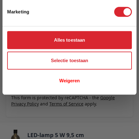
Schrijf uw eigen review
Marketing
U plaatst een review over:
LED-lamp 5 W 9,5 cm
Uw naam
Samenvatting
Alles toestaan
Review
Selectie toestaan
Weigeren
Review versturen
This form is protected by reCAPTCHA - the
Google
Privacy Policy
and
Terms of Service
apply.
LED-lamp 5 W 9,5 cm