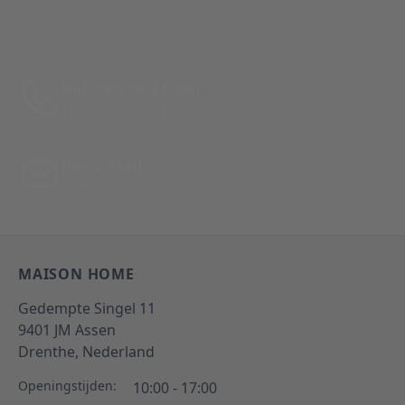
Policy
and
Terms of Service
apply.
Bel: 088 24 24 880
Tussen 10:00 - 17:00 uur
Per E-Mail
Antwoord binnen 24 uur
MAISON HOME
Gedempte Singel 11
9401 JM
Assen
Drenthe,
Nederland
Openingstijden:
10:00 - 17:00