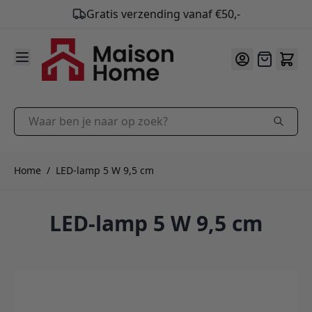
9.9
/10
Ga naar de inhoud
Offerte
Waar ben je naar op zoek?
Home
/
LED-lamp 5 W 9,5 cm
LED-lamp 5 W 9,5 cm