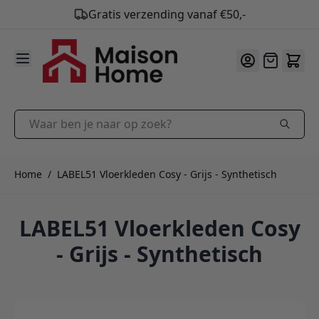
Gratis verzending vanaf €50,-
9.9
/10
Ga naar de inhoud
Offerte
Waar ben je naar op zoek?
Home
/
LABEL51 Vloerkleden Cosy - Grijs - Synthetisch
LABEL51 Vloerkleden Cosy
- Grijs - Synthetisch