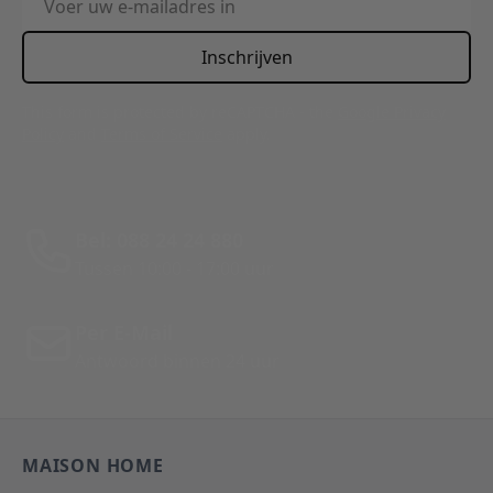
Inschrijven
This form is protected by reCAPTCHA - the
Google Privacy
Policy
and
Terms of Service
apply.
Bel: 088 24 24 880
Tussen 10:00 - 17:00 uur
Per E-Mail
Antwoord binnen 24 uur
MAISON HOME