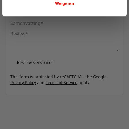
- Velours
Weigeren
Uw naam
Samenvatting
Review
Review versturen
This form is protected by reCAPTCHA - the
Google
Privacy Policy
and
Terms of Service
apply.