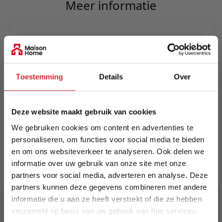
Meer informatie
Merk
LABEL51
Toestemming
Details
Over
EAN
8720195420767
Deze website maakt gebruik van cookies
Prijs
We gebruiken cookies om content en advertenties te
€ 79,00
personaliseren, om functies voor social media te bieden
en om ons websiteverkeer te analyseren. Ook delen we
Levertijd
informatie over uw gebruik van onze site met onze
1 tot 5 werkdagen
partners voor social media, adverteren en analyse. Deze
partners kunnen deze gegevens combineren met andere
Specificaties
informatie die u aan ze heeft verstrekt of die ze hebben
Onderhoudstips: Om de stof zo lang mogelijk
verzameld op basis van uw gebruik van hun services.
mooi te houden wordt er geadviseerd om de