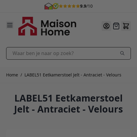
9.9
/10
Ga naar de inhoud
Offerte
Waar ben je naar op zoek?
Home
/
LABEL51 Eetkamerstoel Jelt - Antraciet - Velours
LABEL51 Eetkamerstoel
Jelt - Antraciet - Velours