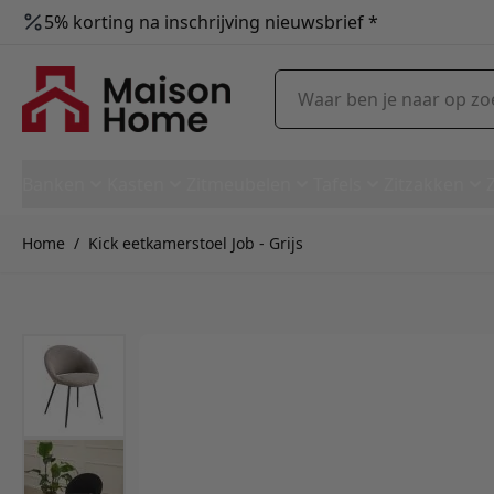
5% korting na inschrijving nieuwsbrief *
Ga naar de inhoud
Waar ben je naar op zoek?
Banken
Kasten
Zitmeubelen
Tafels
Zitzakken
Home
/
Kick eetkamerstoel Job - Grijs
Kick eetkamerstoel Job - Grijs