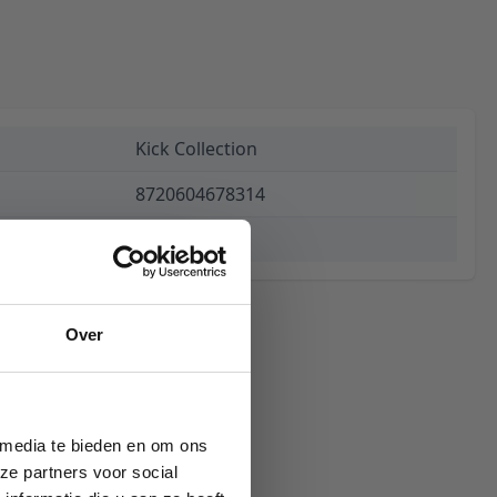
Kick Collection
8720604678314
€ 169,00
Over
 media te bieden en om ons
ze partners voor social