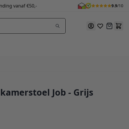
nding vanaf €50,-
9.9
/10
Offerte
kamerstoel Job - Grijs