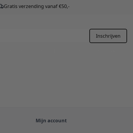
Gratis verzending vanaf €50,-
Inschrijven
APTCHA - the
Google Privacy Policy
and
Terms of Service
apply.
Mijn account