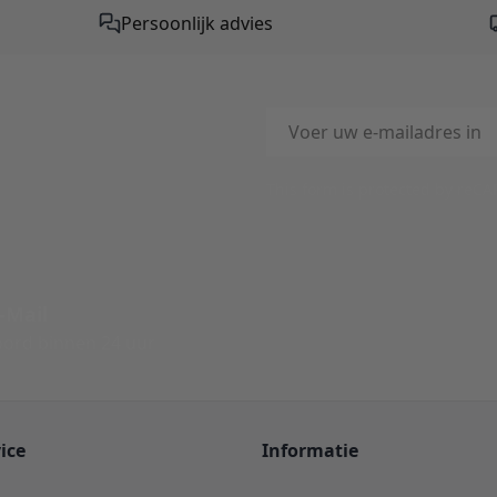
Persoonlijk advies
E-mailadres
This form is protected by reC
-Mail
ord binnen 24 uur
ice
Informatie