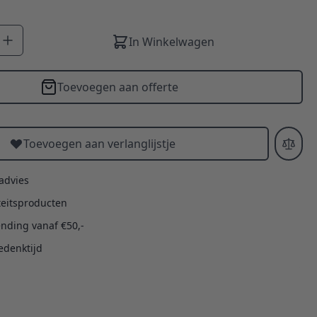
In Winkelwagen
Toevoegen aan offerte
Toevoegen aan verlanglijstje
 advies
teitsproducten
ending vanaf €50,-
edenktijd