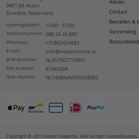
Advies
9401 JM
Assen
Contact
Drenthe,
Nederland
Bestellen & 
Openingstijden:
10:00 - 17:00
Verzending
Telefoonnummer:
088 24 24 880
Retourbelei
Whatsapp:
+31882424883
E-mail:
info@maisonhome.nl
BTW-Nummer:
NL857007774B01
KvK-Nummer:
67465064
Iban-Number:
NL14ABNA0505058065
Copyright © 2013-heden Magento. Alle rechten voorbehouden.