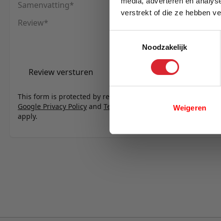
media, adverteren en analys
Samenvatting
verstrekt of die ze hebben v
Review
E-mail
Toestemmingsselectie
Noodzakelijk
Review versturen
This form is protected by reCAPTCHA - the
Google Privacy Policy
and
Terms of Service
Weigeren
apply.