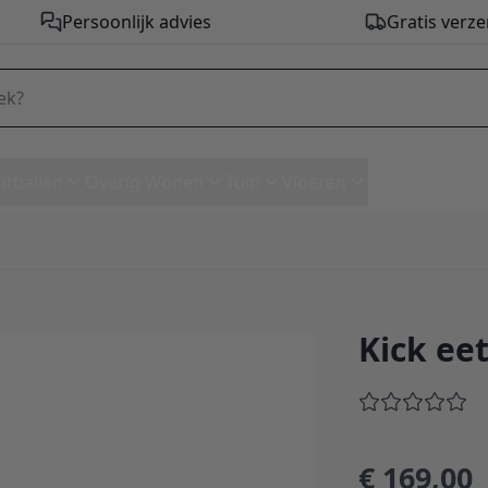
Persoonlijk advies
Gratis verze
Zitballen
Overig Wonen
Tuin
Vloeren
Kick eet
€ 169,00