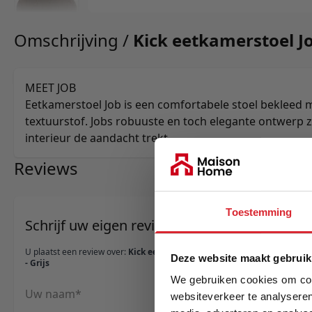
Omschrijving /
Kick eetkamerstoel Job
MEET JOB
Eetkamerstoel Job is een comfortabele stoel bekleed 
textuurstof. Jobs robuuste en toch elegante ontwerp zo
interieur de aandacht trekt.
Reviews
Toestemming
Schrijf uw eigen review
U plaatst een review over:
Kick eetkamerstoel Job
Deze website maakt gebruik
- Grijs
We gebruiken cookies om cont
Uw naam
websiteverkeer te analyseren