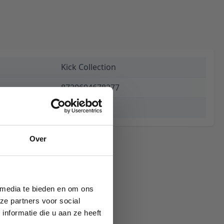
Kick Collection
8720604678277
€ 139,00
Over
 media te bieden en om ons
ze partners voor social
nformatie die u aan ze heeft