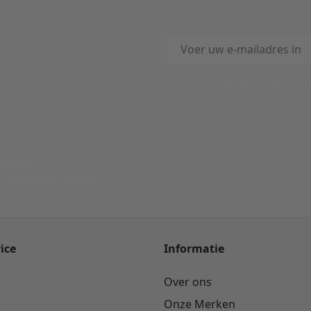
E-mailadres
This form is protected by reC
-Mail
ord binnen 24 uur
ice
Informatie
Over ons
Onze Merken