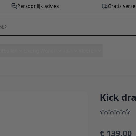
Persoonlijk advies
Gratis verze
Zitballen
Overig Wonen
Tuin
Vloeren
Kick dra
€ 139,00