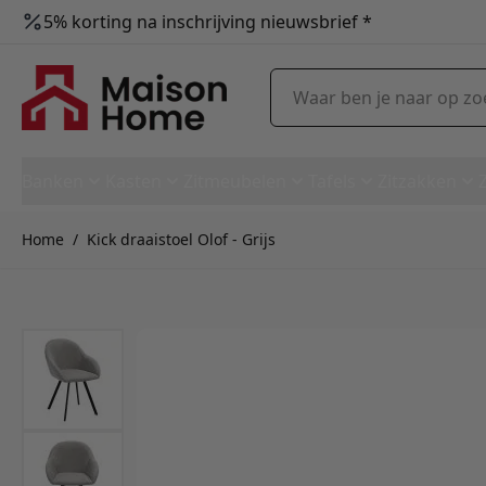
5% korting na inschrijving nieuwsbrief *
Ga naar de inhoud
Waar ben je naar op zoek?
Banken
Kasten
Zitmeubelen
Tafels
Zitzakken
Home
/
Kick draaistoel Olof - Grijs
Kick draaistoel Olof - Grijs