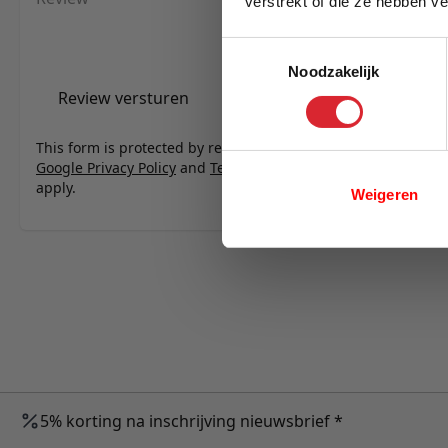
verstrekt of die ze hebben v
E-mail
Toestemmingsselectie
Noodzakelijk
Review versturen
This form is protected by reCAPTCHA - the
Google Privacy Policy
and
Terms of Service
apply.
Weigeren
5% korting na inschrijving nieuwsbrief *