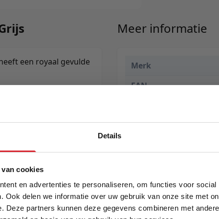
Grijs
Meer informatie
 heeft een royaal gevulde
Merk
EAN
Prijs
Details
5% Korting
 van cookies
ent en advertenties te personaliseren, om functies voor social
. Ook delen we informatie over uw gebruik van onze site met on
e. Deze partners kunnen deze gegevens combineren met andere i
Schrijf je in en ontvang direct een kortingscode