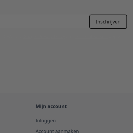
Inschrijven
APTCHA - the
Google Privacy Policy
and
Terms of Service
apply.
Mijn account
Inloggen
Account aanmaken