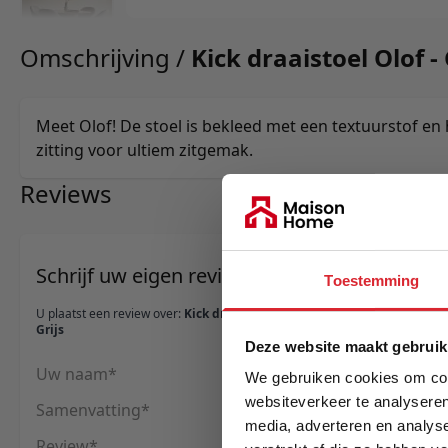
Omschrijving /
Kick draaistoel Olof - 
Meet Olof! De stoel is bekleed met een textuurstof en
zitting voor ultiem zitgemak.
Reviews
Schrijf uw eigen review
Toestemming
U plaatst een review over:
Kick draaistoel Olof -
Grijs
Deze website maakt gebruik
Uw naam
We gebruiken cookies om cont
websiteverkeer te analyseren
Samenvatting
media, adverteren en analys
Review