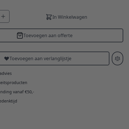
In Winkelwagen
Toevoegen aan offerte
Toevoegen aan verlanglijstje
 advies
teitsproducten
ending vanaf €50,-
edenktijd