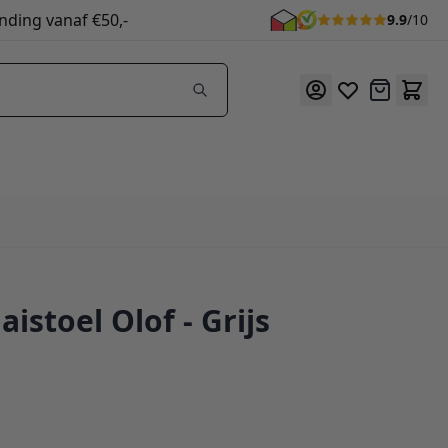
nding vanaf €50,-
9.9
/10
Offerte
aistoel Olof - Grijs