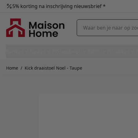
5% korting na inschrijving nieuwsbrief *
Ga naar de inhoud
Waar ben je naar op zoek?
Banken
Kasten
Zitmeubelen
Tafels
Zitzakken
Home
/
Kick draaistoel Noel - Taupe
Kick draaistoel Noel - Taupe