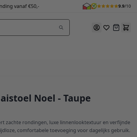
nding vanaf €50,-
9.9
/10
Offerte
aaistoel Noel - Taupe
 zachte rondingen, luxe linnenlooktextuur en verfijnde
 tijdloze, comfortabele toevoeging voor dagelijks gebruik.