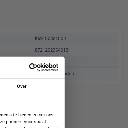
Kick Collection
8721202354013
€ 189,00
3 tot 5 werkdagen
Over
 media te bieden en om ons
ze partners voor social