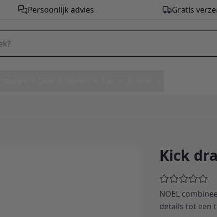
Persoonlijk advies
Gratis verze
Zitballen
Overig Wonen
Tuin
Vloeren
Kick dr
NOEL combineert
details tot een