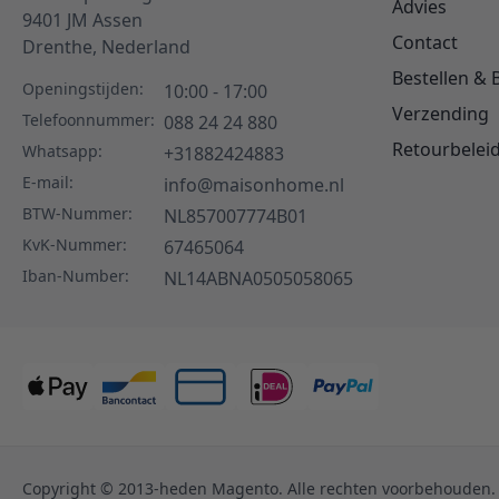
Advies
9401 JM
Assen
Contact
Drenthe,
Nederland
Bestellen & 
Openingstijden:
10:00 - 17:00
Verzending
Telefoonnummer:
088 24 24 880
Retourbelei
Whatsapp:
+31882424883
E-mail:
info@maisonhome.nl
BTW-Nummer:
NL857007774B01
KvK-Nummer:
67465064
Iban-Number:
NL14ABNA0505058065
Copyright © 2013-heden Magento. Alle rechten voorbehouden.