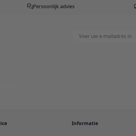
Persoonlijk advies
E-mailadres
This form is protected by reC
-Mail
ord binnen 24 uur
ice
Informatie