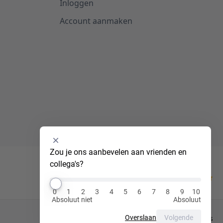
Inloggen
Account aanmaken
Selecteer
Zou je ons aanbevelen aan vrienden en 
een
collega's?
optie
van
Kiyoh
0
0
1
2
3
4
5
6
7
8
9
10
tot
Absoluut niet
Absoluut
10
,
Overslaan
Volgende
Privacy Policy
Cookies