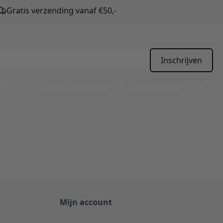
Gratis verzending vanaf €50,-
Inschrijven
APTCHA - the
Google Privacy Policy
and
Terms of Service
apply.
Mijn account