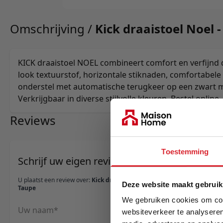
Omschrijving /
Kick draaistoel Noel 
KICK draaistoel NOEL combineert comfort en verfijnd d
look textuurstof, horizontale stiknaden, comfortabele
onderstel met automatische terugkeer op een zwart 
Verkrijgbaar in diverse stijlvolle kleuren. Bestel online.
Reviews
Toestemming
Schrijf uw eigen review
U plaatst een review over:
Kick draaistoel Noel -
Deze website maakt gebruik
Taupe
We gebruiken cookies om cont
Uw naam
websiteverkeer te analyseren