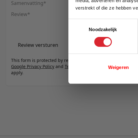
media, adverteren en analys
Samenvatting
verstrekt of die ze hebben v
Review
E-mail
Toestemmingsselectie
Noodzakelijk
Review versturen
This form is protected by reCAPTCHA - the
Google Privacy Policy
and
Terms of Service
Weigeren
apply.