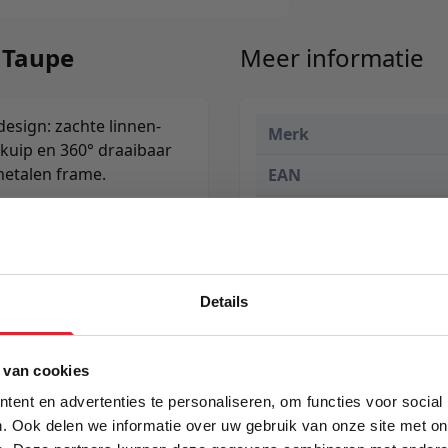
- Taupe
Meer informatie
esign: zachte linnen-
Merk
 kuip en 360° draaibaar
metalen frame.
EAN
Prijs
Levertijd
Details
5% Korting
 van cookies
ent en advertenties te personaliseren, om functies voor social
. Ook delen we informatie over uw gebruik van onze site met on