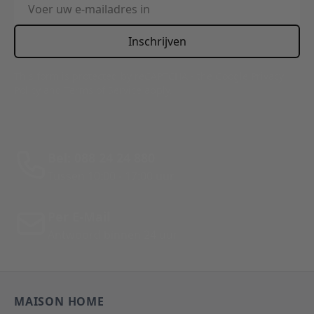
E-mailadres
Inschrijven
This form is protected by reCAPTCHA - the
Google Privacy
Policy
and
Terms of Service
apply.
Bel: 088 24 24 880
Tussen 10:00 - 17:00 uur
Per E-Mail
Antwoord binnen 24 uur
MAISON HOME