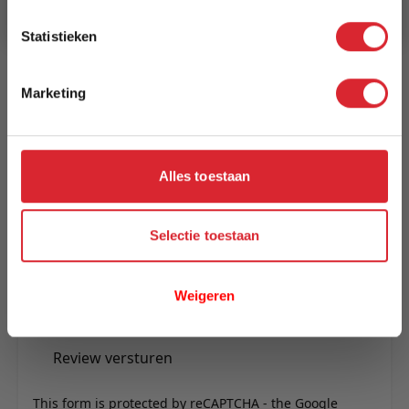
Statistieken
Reviews
Marketing
Schrijf uw eigen review
U plaatst een review over:
Kick draaifauteuil Luxe - Terra
Alles toestaan
Uw naam
Samenvatting
Selectie toestaan
Review
Weigeren
Review versturen
This form is protected by reCAPTCHA - the
Google