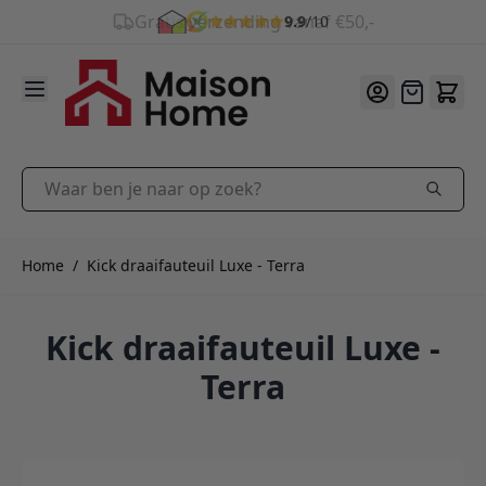
9.9
/10
Ga naar de inhoud
Offerte
Waar ben je naar op zoek?
Home
/
Kick draaifauteuil Luxe - Terra
Kick draaifauteuil Luxe -
Terra