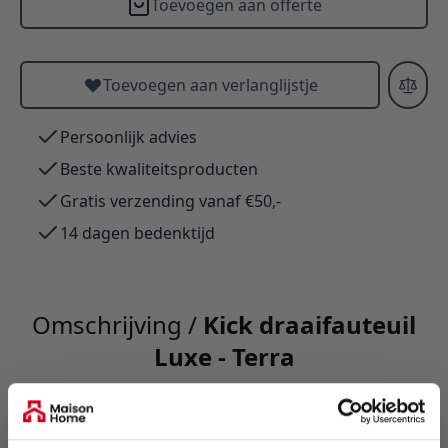
Toevoegen aan offerte
Toevoegen aan verlanglijstje
Persoonlijk advies
Beste kwaliteitsproducten
Gratis verzending vanaf €50,-
14 dagen bedenktijd
Omschrijving /
Kick draaifauteuil
Luxe - Terra
Draaifauteuil Lux: elegante 360° draaibare stoel