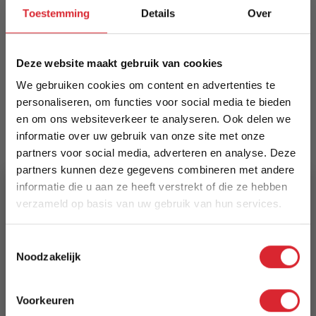
met duurzame texture-stof en zwart metalen
Toestemming
Details
Over
frame. Voorzien van gestikte, extra gevulde rug-
en zitkussens voor optimale rugondersteuning
en comfort. Verkrijgbaar in vijf stijlvolle kleuren.
Deze website maakt gebruik van cookies
Meer informatie
We gebruiken cookies om content en advertenties te
personaliseren, om functies voor social media te bieden
en om ons websiteverkeer te analyseren. Ook delen we
informatie over uw gebruik van onze site met onze
Merk
partners voor social media, adverteren en analyse. Deze
Kick Collection
partners kunnen deze gegevens combineren met andere
informatie die u aan ze heeft verstrekt of die ze hebben
EAN
verzameld op basis van uw gebruik van hun services.
8720604679519
5% Korting
Toestemmingsselectie
Prijs
Noodzakelijk
€ 329,00
Schrijf je in en ontvang direct een kortingscode
E-mail
Levertijd
Voorkeuren
Aanmelden
3 tot 5 werkdagen