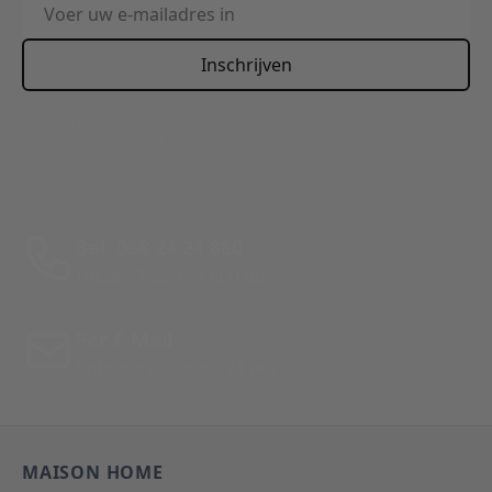
E-mailadres
Inschrijven
This form is protected by reCAPTCHA - the
Google Privacy
Policy
and
Terms of Service
apply.
Bel: 088 24 24 880
Tussen 10:00 - 17:00 uur
Per E-Mail
Antwoord binnen 24 uur
MAISON HOME