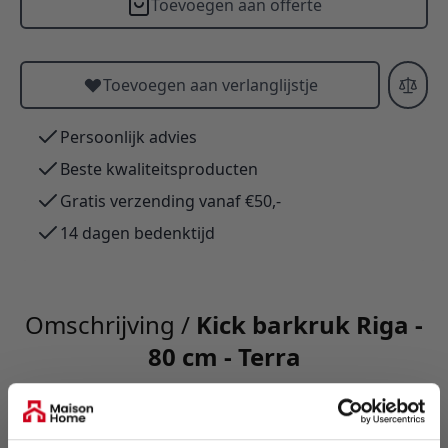
Toevoegen aan offerte
Toevoegen aan verlanglijstje
Persoonlijk advies
Beste kwaliteitsproducten
Gratis verzending vanaf €50,-
14 dagen bedenktijd
Omschrijving /
Kick barkruk Riga -
80 cm - Terra
KICK barkruk RIGA: elegant, comfortabele