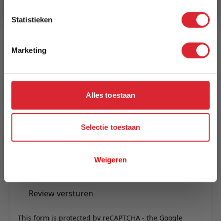
Statistieken
Reviews
Marketing
Schrijf uw eigen review
U plaatst een review over:
Kick barkruk Riga - 80 cm - Terra
Alles toestaan
Uw naam
Samenvatting
Selectie toestaan
Review
Weigeren
Review versturen
This form is protected by reCAPTCHA - the
Google