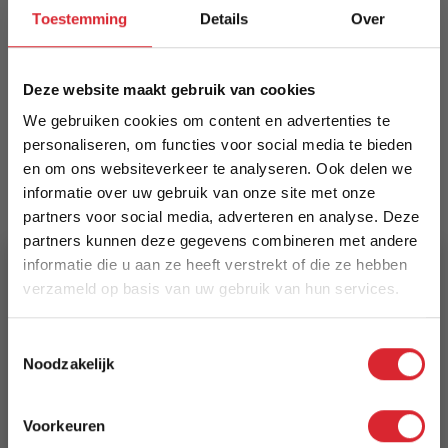
barkruk met luxe texture-stof en matzwart
Toestemming
Details
Over
metalen frame. Verkrijgbaar in twee zithoogtes
(70/80 cm) en vijf kleuren. Zitting 36×36 cm.
Bestel online of proefzitten in onze showroom.
Deze website maakt gebruik van cookies
Meer informatie
We gebruiken cookies om content en advertenties te
personaliseren, om functies voor social media te bieden
en om ons websiteverkeer te analyseren. Ook delen we
informatie over uw gebruik van onze site met onze
Merk
partners voor social media, adverteren en analyse. Deze
Kick Collection
partners kunnen deze gegevens combineren met andere
informatie die u aan ze heeft verstrekt of die ze hebben
EAN
verzameld op basis van uw gebruik van hun services.
8721202353382
5% Korting
Toestemmingsselectie
Prijs
Noodzakelijk
€ 99,00
Schrijf je in en ontvang direct een kortingscode
E-mail
Levertijd
Voorkeuren
Aanmelden
3 tot 5 werkdagen