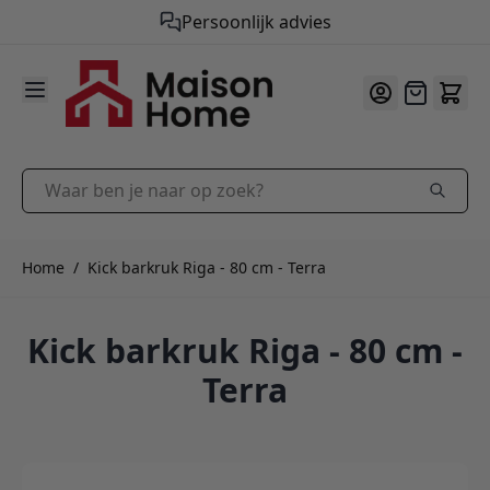
Persoonlijk advies
9.9
/10
Ga naar de inhoud
Offerte
Waar ben je naar op zoek?
Home
/
Kick barkruk Riga - 80 cm - Terra
Kick barkruk Riga - 80 cm -
Terra