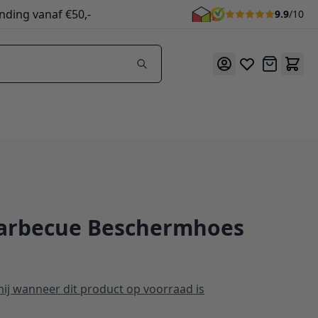
nding vanaf €50,-
9.9
/10
Offerte
Barbecue Beschermhoes
ij wanneer dit product op voorraad is