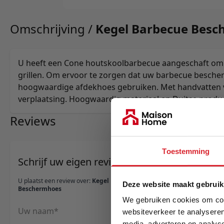
Omschrijving /
Kegel Barbecue Bes
U heeft een Cone houtskoolbarbecue aangeschaft om
grillen. Om ervoor te zorgen dat uw barbecue bescherm
hoogwaardige afdekhoes gebruiken. Met handvatten 
verplaatsing. Hoogwaardig materiaal en Duitse produc
Reviews
Toestemming
Schrijf uw eigen review
U plaatst een review over:
Kegel Barbecue
Deze website maakt gebruik
Beschermhoes
We gebruiken cookies om cont
Uw naam
websiteverkeer te analyseren
media, adverteren en analys