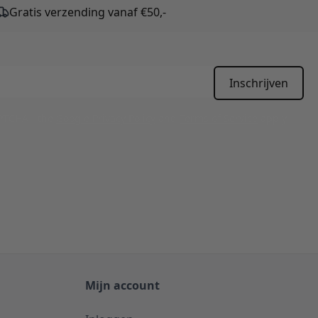
Gratis verzending vanaf €50,-
Inschrijven
APTCHA - the
Google Privacy Policy
and
Terms of Service
apply.
Mijn account