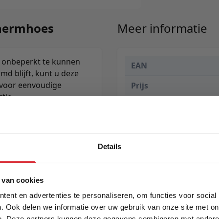
chermhoes
Meer informatie
 onbeperkt te kunnen
EAN
d blijft, kunt u deze
voor eenvoudige
Prijs
tie.
Details
5% Korting
 van cookies
ent en advertenties te personaliseren, om functies voor social
. Ook delen we informatie over uw gebruik van onze site met on
e. Deze partners kunnen deze gegevens combineren met andere i