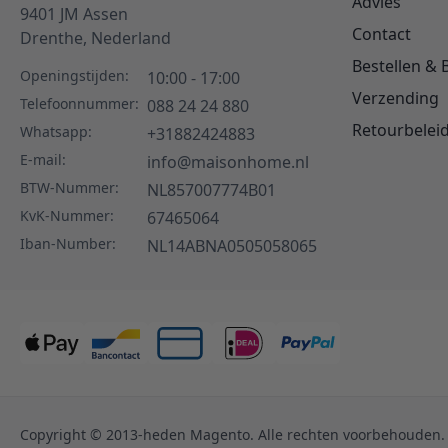
Advies
9401 JM
Assen
Contact
Drenthe,
Nederland
Bestellen & 
Openingstijden:
10:00 - 17:00
Verzending
Telefoonnummer:
088 24 24 880
Retourbelei
Whatsapp:
+31882424883
E-mail:
info@maisonhome.nl
BTW-Nummer:
NL857007774B01
KvK-Nummer:
67465064
Iban-Number:
NL14ABNA0505058065
Copyright © 2013-heden Magento. Alle rechten voorbehouden.