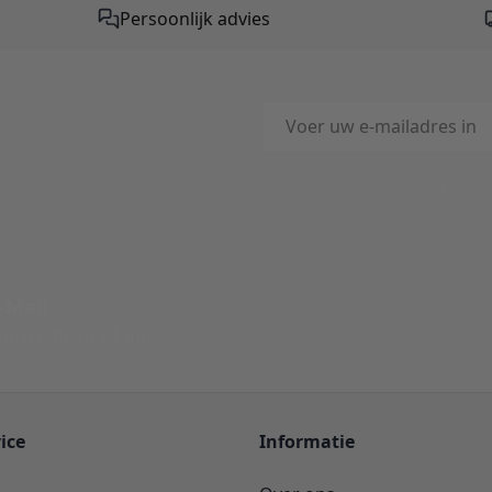
Persoonlijk advies
E-mailadres
This form is protected by reC
-Mail
ord binnen 24 uur
ice
Informatie