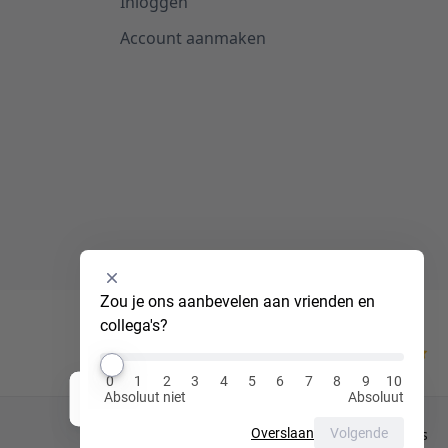
Inloggen
Account aanmaken
Selecteer
Zou je ons aanbevelen aan vrienden en 
een
collega's?
optie
van
Kiyoh
0
0
1
2
3
4
5
6
7
8
9
10
tot
Absoluut niet
Absoluut
Hi! Ik ben Luna, jouw virtuele assistent!
10
,
Overslaan
Volgende
Privacy Policy
Cookies