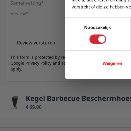
Samenvatting
verstrekt of die ze hebben v
Review
E-mail
Toestemmingsselectie
Noodzakelijk
Review versturen
This form is protected by reCAPTCHA - the
Google Privacy Policy
and
Terms of Service
Weigeren
apply.
Kegel Barbecue Beschermhoe
€ 69,00