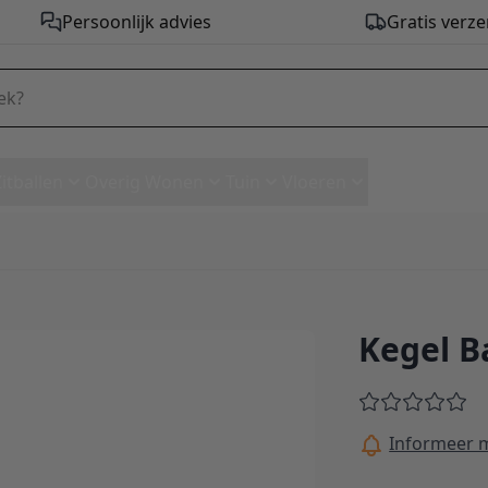
Persoonlijk advies
Gratis verze
Zitballen
Overig Wonen
Tuin
Vloeren
Kegel 
s
Informeer m