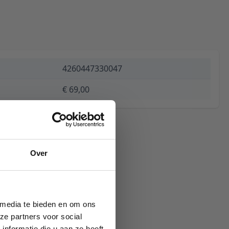
4260447330047
€ 69,00
Over
 media te bieden en om ons
ze partners voor social
nformatie die u aan ze heeft