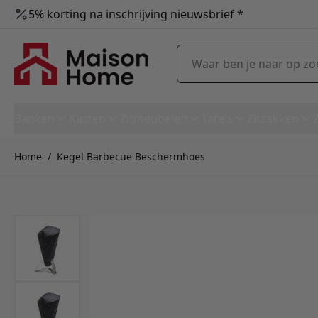
5% korting na inschrijving nieuwsbrief *
Ga naar de inhoud
Waar ben je naar op zoek?
Banken
Kasten
Zitmeubelen
Tafels
Zitzakken
Home
/
Kegel Barbecue Beschermhoes
Kegel Barbecue Beschermhoe