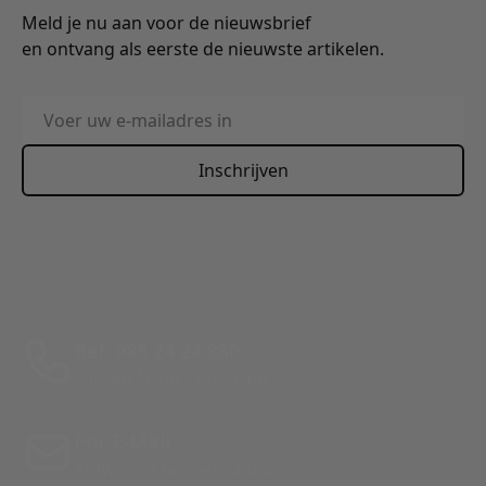
Meld je nu aan voor de nieuwsbrief
en ontvang als eerste de nieuwste artikelen.
E-mailadres
Inschrijven
This form is protected by reCAPTCHA - the
Google Privacy
Policy
and
Terms of Service
apply.
Bel: 088 24 24 880
Tussen 10:00 - 17:00 uur
Per E-Mail
Antwoord binnen 24 uur