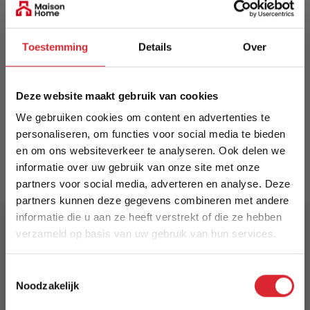
304872
Toestemming
Details
Over
Prijs
€ 989,00
Deze website maakt gebruik van cookies
Levertijd
Informeer naar de actuele levertijd
We gebruiken cookies om content en advertenties te
personaliseren, om functies voor social media te bieden
en om ons websiteverkeer te analyseren. Ook delen we
Kleur
informatie over uw gebruik van onze site met onze
173
partners voor social media, adverteren en analyse. Deze
partners kunnen deze gegevens combineren met andere
Maat
informatie die u aan ze heeft verstrekt of die ze hebben
170 x 230 cm
verzameld op basis van uw gebruik van hun services.
Lengte
5% Korting
Toestemmingsselectie
230 cm
Noodzakelijk
Schrijf je in en ontvang direct een kortingscode
Breedte
E-mail