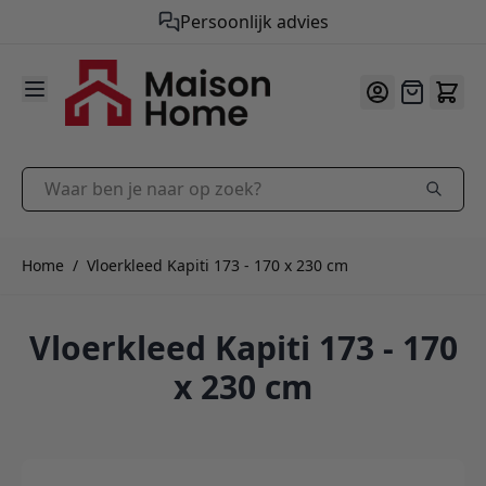
Gratis verzending vanaf €50,-
Persoonlijk advies
9.9
/10
Ga naar de inhoud
Offerte
Waar ben je naar op zoek?
Home
/
Vloerkleed Kapiti 173 - 170 x 230 cm
Vloerkleed Kapiti 173 - 170
x 230 cm