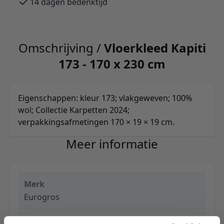
14 dagen bedenktijd
Omschrijving /
Vloerkleed Kapiti
173 - 170 x 230 cm
Eigenschappen: kleur 173; vlakgeweven; 100%
wol; Collectie Karpetten 2024;
verpakkingsafmetingen 170 × 19 × 19 cm.
Meer informatie
Merk
Eurogros
EAN