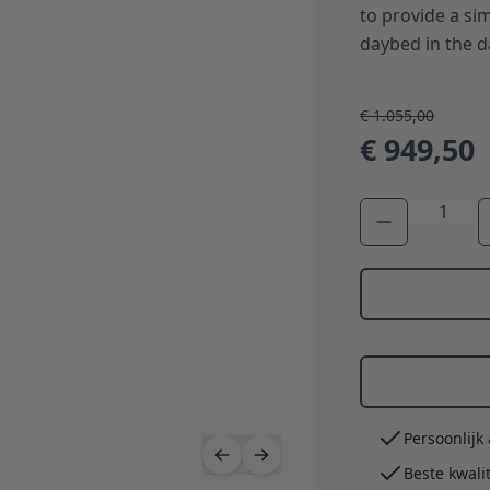
to provide a sim
daybed in the da
€ 1.055,00
€ 949,50
Aantal
Persoonlijk
Beste kwali