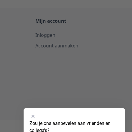
Mijn account
Inloggen
Account aanmaken
Selecteer
Zou je ons aanbevelen aan vrienden en 
een
collega's?