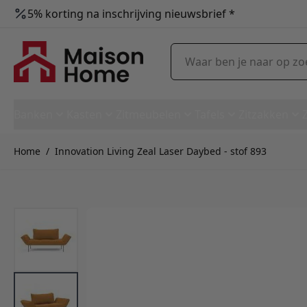
5% korting na inschrijving nieuwsbrief *
Ga naar de inhoud
Waar ben je naar op zoek?
Banken
Kasten
Zitmeubelen
Tafels
Zitzakken
Home
/
Innovation Living Zeal Laser Daybed - stof 893
Innovation Living Zeal Laser 