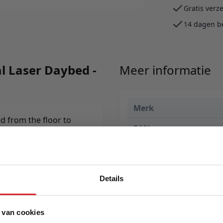
Gratis verz
14 dagen b
l Laser Daybed -
Meer informatie
Merk
ed from the floor to
EAN
e. Simply, a daybed in the
Prijs
Levertijd
Details
Kleur
Model
 van cookies