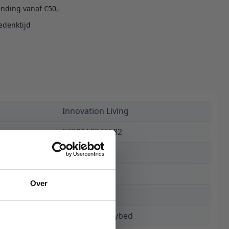
ending vanaf €50,-
edenktijd
Innovation Living
5700110946582
€ 1.055,00
15 weken
Over
893
Zeal Laser Daybed