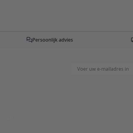
Persoonlijk advies
E-mailadres
This form is protected by reC
-Mail
ord binnen 24 uur