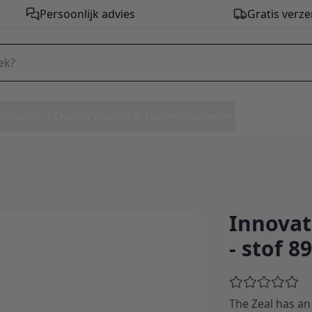
Persoonlijk advies
Gratis verze
Zitballen
Overig Wonen
Tuin
Vloeren
Innovat
Daybed - stof 893
- stof 8
The Zeal has an