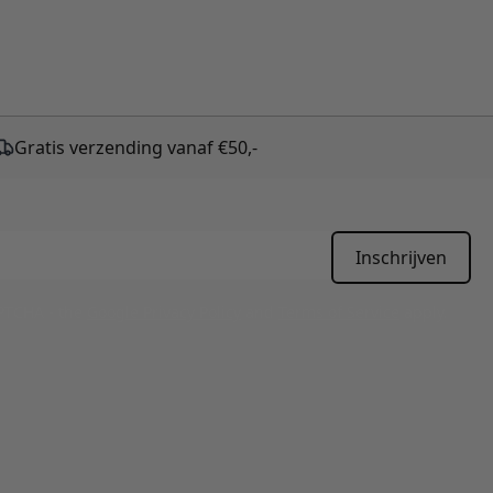
Gratis verzending vanaf €50,-
Inschrijven
APTCHA - the
Google Privacy Policy
and
Terms of Service
apply.