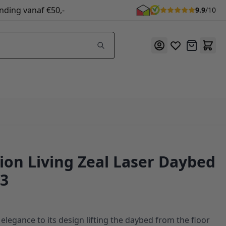
nding vanaf €50,-
9.9
/10
Offerte
ion Living Zeal Laser Daybed
93
 elegance to its design lifting the daybed from the floor