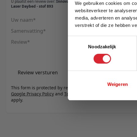
U plaatst een review over:
Innovation Living Zeal
We gebruiken cookies om cont
Laser Daybed - stof 893
websiteverkeer te analyseren
media, adverteren en analys
Uw naam
verstrekt of die ze hebben v
Samenvatting
E-mail
Toestemmingsselectie
Review
Noodzakelijk
Review versturen
Weigeren
This form is protected by reCAPTCHA - the
Google Privacy Policy
and
Terms of Service
apply.