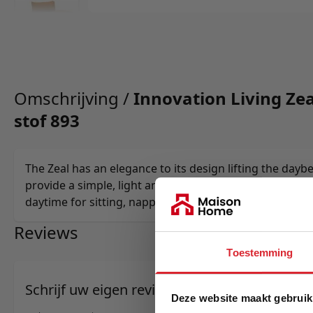
Omschrijving /
Innovation Living Zea
stof 893
The Zeal has an elegance to its design lifting the dayb
provide a simple, light and functional piece of furnitur
daytime for sitting, napping or relaxing.
Reviews
Toestemming
Schrijf uw eigen review
Deze website maakt gebruik