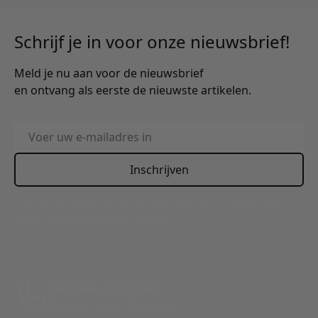
Schrijf je in voor onze nieuwsbrief!
Meld je nu aan voor de nieuwsbrief
en ontvang als eerste de nieuwste artikelen.
E-mailadres
Inschrijven
This form is protected by reCAPTCHA - the
Google Privacy
Policy
and
Terms of Service
apply.
Bel: 088 24 24 880
Tussen 10:00 - 17:00 uur