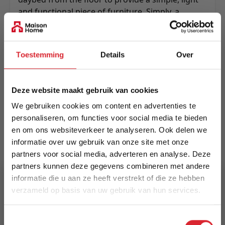
and functional piece of furniture. Simply, a
daybed in the daytime for sitting, napping or
relaxing.
Meer informatie
Toestemming
Details
Over
Deze website maakt gebruik van cookies
Merk
We gebruiken cookies om content en advertenties te
Innovation Living
personaliseren, om functies voor social media te bieden
en om ons websiteverkeer te analyseren. Ook delen we
EAN
informatie over uw gebruik van onze site met onze
5700110946582
partners voor social media, adverteren en analyse. Deze
partners kunnen deze gegevens combineren met andere
Prijs
informatie die u aan ze heeft verstrekt of die ze hebben
€ 1.055,00
verzameld op basis van uw gebruik van hun services.
5% Korting
Levertijd
Toestemmingsselectie
15 weken