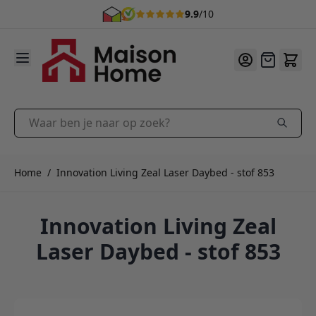
9.9
/10
Ga naar de inhoud
Offerte
Waar ben je naar op zoek?
Home
/
Innovation Living Zeal Laser Daybed - stof 853
Innovation Living Zeal
Laser Daybed - stof 853