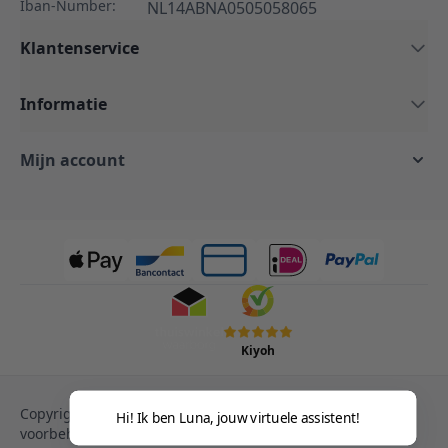
Iban-Number:
NL14ABNA0505058065
Klantenservice
Informatie
Mijn account
Kiyoh
Copyright © 2013-heden Magento. Alle rechten
Hi! Ik ben Luna, jouw virtuele assistent!
voorbehouden.