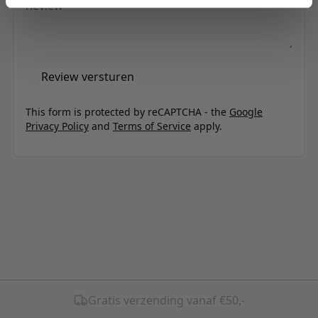
Review
Review versturen
This form is protected by reCAPTCHA - the
Google
Privacy Policy
and
Terms of Service
apply.