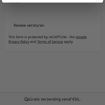
Review
Review versturen
This form is protected by reCAPTCHA - the
Google
Privacy Policy
and
Terms of Service
apply.