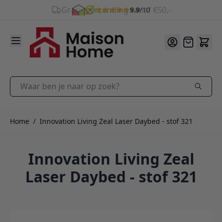
9.9
/10
Ga naar de inhoud
Offerte
Waar ben je naar op zoek?
Home
/
Innovation Living Zeal Laser Daybed - stof 321
Innovation Living Zeal
Laser Daybed - stof 321