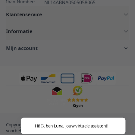
Iban-Number:
NL14ABNA0505058065
Klantenservice
Informatie
Mijn account
Kiyoh
Copyright © 2013-heden Magento. Alle rechten
Hi! Ik ben Luna, jouw virtuele assistent!
voorbehouden.