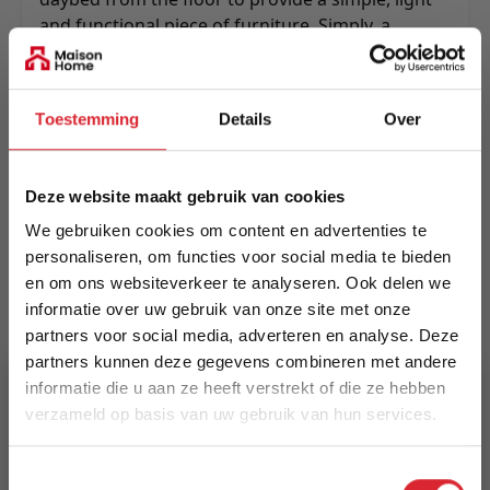
and functional piece of furniture. Simply, a
daybed in the daytime for sitting, napping or
relaxing.
Meer informatie
Toestemming
Details
Over
Deze website maakt gebruik van cookies
Merk
We gebruiken cookies om content en advertenties te
Innovation Living
personaliseren, om functies voor social media te bieden
en om ons websiteverkeer te analyseren. Ook delen we
EAN
informatie over uw gebruik van onze site met onze
5700110946582
partners voor social media, adverteren en analyse. Deze
partners kunnen deze gegevens combineren met andere
Prijs
informatie die u aan ze heeft verstrekt of die ze hebben
€ 1.055,00
verzameld op basis van uw gebruik van hun services.
5% Korting
Levertijd
Toestemmingsselectie
15 weken