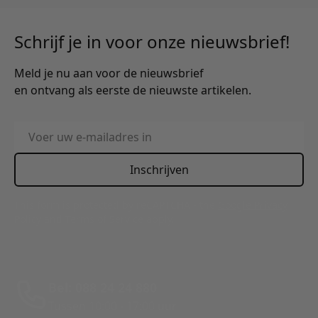
Schrijf je in voor onze nieuwsbrief!
Meld je nu aan voor de nieuwsbrief
en ontvang als eerste de nieuwste artikelen.
E-mailadres
Inschrijven
This form is protected by reCAPTCHA - the
Google Privacy
Policy
and
Terms of Service
apply.
Bel: 088 24 24 880
Tussen 10:00 - 17:00 uur