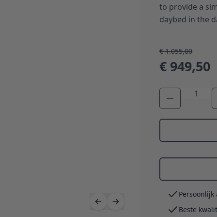
to provide a sim
daybed in the da
€ 1.055,00
€ 949,50
Aantal
Persoonlijk
Beste kwali