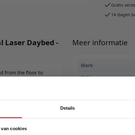
Gratis verz
14 dagen b
l Laser Daybed -
Meer informatie
Merk
ed from the floor to
EAN
e. Simply, a daybed in the
Prijs
Levertijd
Details
Kleur
Model
 van cookies