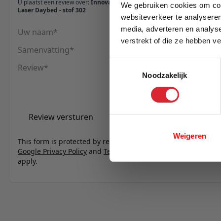
U plaatst een review over:
Innovation Living Zeal
We gebruiken cookies om cont
Laser Daybed - stof 302
websiteverkeer te analyseren
media, adverteren en analys
Uw naam
verstrekt of die ze hebben v
Samenvatting
E-mail
Toestemmingsselectie
Review
Noodzakelijk
Review versturen
Weigeren
This form is protected by reCAPTCHA - the
Google Privacy Policy
and
Terms of Service
apply.