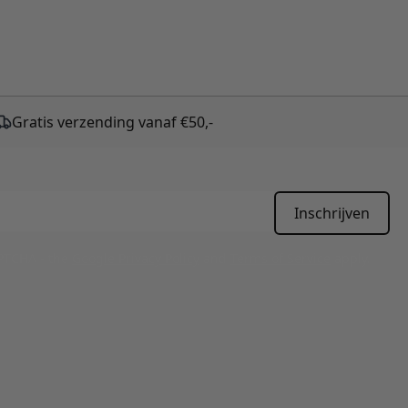
Gratis verzending vanaf €50,-
Inschrijven
APTCHA - the
Google Privacy Policy
and
Terms of Service
apply.