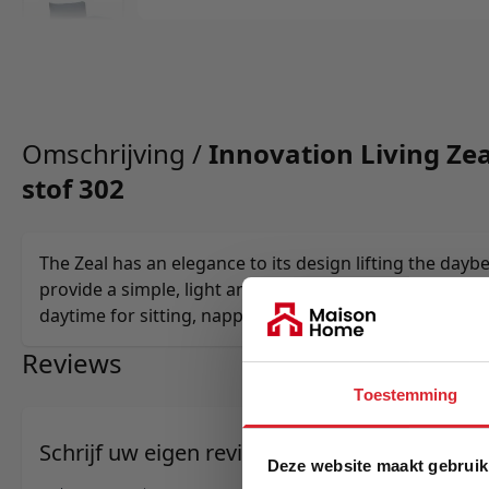
Omschrijving /
Innovation Living Zea
stof 302
The Zeal has an elegance to its design lifting the dayb
provide a simple, light and functional piece of furnitur
daytime for sitting, napping or relaxing.
Reviews
Toestemming
Schrijf uw eigen review
Deze website maakt gebruik