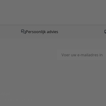
Persoonlijk advies
E-mailadres
This form is protected by reC
-Mail
ord binnen 24 uur