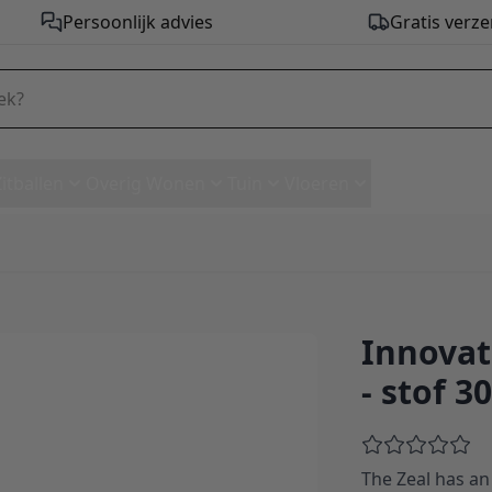
Persoonlijk advies
Gratis verze
Zitballen
Overig Wonen
Tuin
Vloeren
Innovat
Daybed - stof 302
- stof 3
The Zeal has an