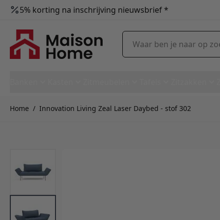
5% korting na inschrijving nieuwsbrief *
Ga naar de inhoud
Waar ben je naar op zoek?
Banken
Kasten
Zitmeubelen
Tafels
Zitzakken
Home
/
Innovation Living Zeal Laser Daybed - stof 302
Innovation Living Zeal Laser 