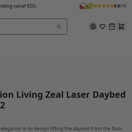
nding vanaf €50,-
9.9
/10
Offerte
ion Living Zeal Laser Daybed
02
 elegance to its design lifting the daybed from the floor