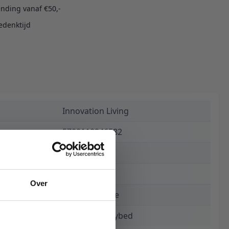
ending vanaf €50,-
edenktijd
Innovation Living
5700110946582
€ 1.055,00
15 weken
Over
302 Weda Blue
Zeal Laser Daybed