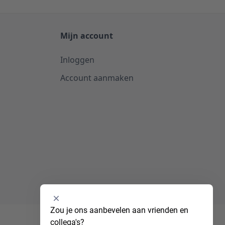
Mijn account
Inloggen
Account aanmaken
Selecteer
Zou je ons aanbevelen aan vrienden en 
een
collega's?