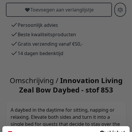
Toevoegen aan verlanglijstje
Persoonlijk advies
Beste kwaliteitsproducten
Gratis verzending vanaf €50,-
14 dagen bedenktijd
Omschrijving /
Innovation Living
Zeal Bow Daybed - stof 853
A daybed in the daytime for sitting, napping or
relaxing. Elevate both sides and turn it into a
single bed for guests that decide to stay over the
night.