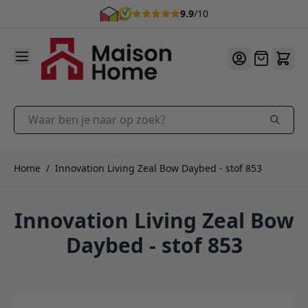
9.9
/10
Ga naar de inhoud
Offerte
Waar ben je naar op zoek?
Home
/
Innovation Living Zeal Bow Daybed - stof 853
Innovation Living Zeal Bow
Daybed - stof 853