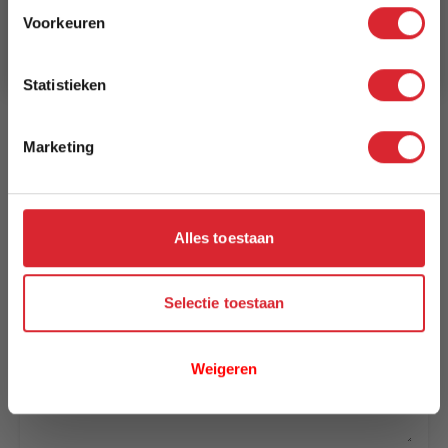
Voorkeuren
Aanmelden
Model
Zeal Bow Daybed
Statistieken
Reviews
Marketing
Schrijf uw eigen review
Alles toestaan
U plaatst een review over:
Innovation Living Zeal Bow Daybed -
stof 853
Selectie toestaan
Uw naam
Samenvatting
Weigeren
Review