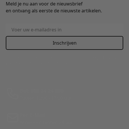
Meld je nu aan voor de nieuwsbrief
en ontvang als eerste de nieuwste artikelen.
E-mailadres
Inschrijven
This form is protected by reCAPTCHA - the
Google Privacy
Policy
and
Terms of Service
apply.
Bel: 088 24 24 880
Tussen 10:00 - 17:00 uur
Per E-Mail
Antwoord binnen 24 uur