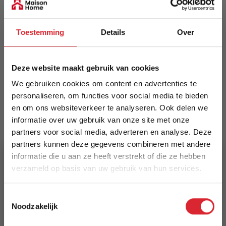
Meer informatie
Toestemming
Details
Over
Merk
Deze website maakt gebruik van cookies
Innovation Living
We gebruiken cookies om content en advertenties te
personaliseren, om functies voor social media te bieden
EAN
en om ons websiteverkeer te analyseren. Ook delen we
5700110946544
informatie over uw gebruik van onze site met onze
partners voor social media, adverteren en analyse. Deze
Prijs
partners kunnen deze gegevens combineren met andere
€ 1.015,00
informatie die u aan ze heeft verstrekt of die ze hebben
verzameld op basis van uw gebruik van hun services.
Levertijd
15 weken
5% Korting
Toestemmingsselectie
Noodzakelijk
Kleur
Schrijf je in en ontvang direct een kortingscode
853
E-mail