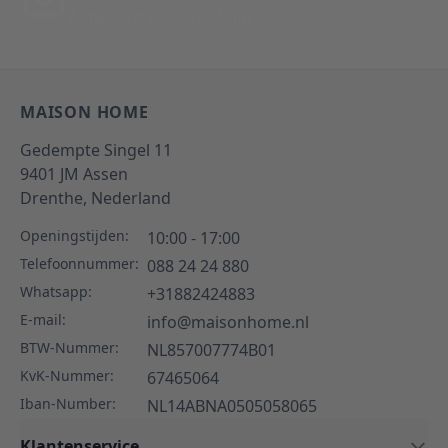
Antwoord binnen 24 uur
MAISON HOME
Gedempte Singel 11
9401 JM
Assen
Drenthe,
Nederland
Openingstijden:
10:00 - 17:00
Telefoonnummer:
088 24 24 880
Whatsapp:
+31882424883
E-mail:
info@maisonhome.nl
BTW-Nummer:
NL857007774B01
KvK-Nummer:
67465064
Iban-Number:
NL14ABNA0505058065
Klantenservice