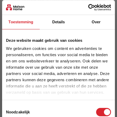
night.
Meer informatie
Toestemming
Details
Over
Merk
Deze website maakt gebruik van cookies
Innovation Living
We gebruiken cookies om content en advertenties te
personaliseren, om functies voor social media te bieden
EAN
en om ons websiteverkeer te analyseren. Ook delen we
5700110946544
informatie over uw gebruik van onze site met onze
partners voor social media, adverteren en analyse. Deze
Prijs
partners kunnen deze gegevens combineren met andere
€ 1.015,00
informatie die u aan ze heeft verstrekt of die ze hebben
verzameld op basis van uw gebruik van hun services.
Levertijd
5% Korting
15 weken
Toestemmingsselectie
Noodzakelijk
Kleur
Schrijf je in en ontvang direct een kortingscode