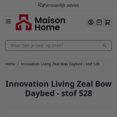
Gratis verzending vanaf €50,-
9.9
/10
Ga naar de inhoud
Offerte
Waar ben je naar op zoek?
Home
/
Innovation Living Zeal Bow Daybed - stof 528
Innovation Living Zeal Bow
Daybed - stof 528