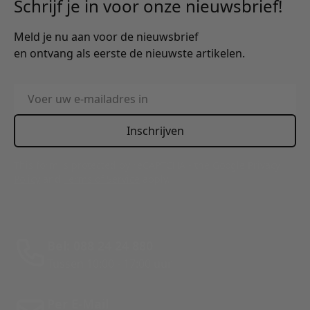
Schrijf je in voor onze nieuwsbrief!
Meld je nu aan voor de nieuwsbrief
en ontvang als eerste de nieuwste artikelen.
E-mailadres
Inschrijven
This form is protected by reCAPTCHA - the
Google Privacy
Policy
and
Terms of Service
apply.
Bel: 088 24 24 880
Tussen 10:00 - 17:00 uur
Per E-Mail