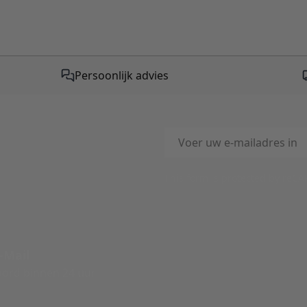
Persoonlijk advies
E-mailadres
This form is protected by reC
-Mail
ord binnen 24 uur