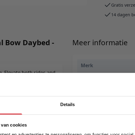
Gratis verz
14 dagen b
al Bow Daybed -
Meer informatie
Merk
g. Elevate both sides and
EAN
over the night.
Prijs
Levertijd
Details
Kleur
5% Korting
 van cookies
Model
ent en advertenties te personaliseren, om functies voor social