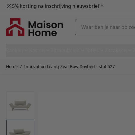
5% korting na inschrijving nieuwsbrief *
Ga naar de inhoud
Waar ben je naar op zoek?
Banken
Kasten
Zitmeubelen
Tafels
Zitzakken
Home
/
Innovation Living Zeal Bow Daybed - stof 527
Innovation Living Zeal Bow Da