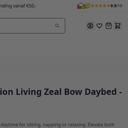
nding vanaf €50,-
9.9
/10
Offerte
ion Living Zeal Bow Daybed -
 daytime for sitting, napping or relaxing. Elevate both