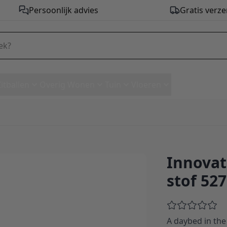
Persoonlijk advies
Gratis verze
Zitballen
Overig Wonen
Tuin
Vloeren
Innovat
ybed - stof 527
stof 527
A daybed in the