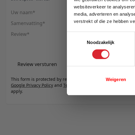
websiteverkeer te analyseren
Uw naam
media, adverteren en analys
verstrekt of die ze hebben v
Samenvatting
E-mail
Review
Toestemmingsselectie
Noodzakelijk
Review versturen
This form is protected by reCAPTCHA - the
Weigeren
Google Privacy Policy
and
Terms of Service
apply.