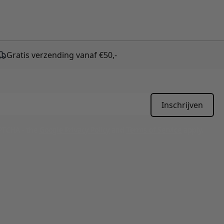
Gratis verzending vanaf €50,-
Inschrijven
APTCHA - the
Google Privacy Policy
and
Terms of Service
apply.