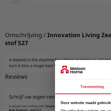
Omschrijving /
Innovation Living Ze
stof 527
A daybed in the daytime for sitting, napping or relaxin
turn it into a single bed for guests that decide to stay 
Reviews
Toestemming
Schrijf uw eigen review
Deze website maakt gebruik
U plaatst een review over:
Innovation Living Zeal
Bow Daybed - stof 527
We gebruiken cookies om cont