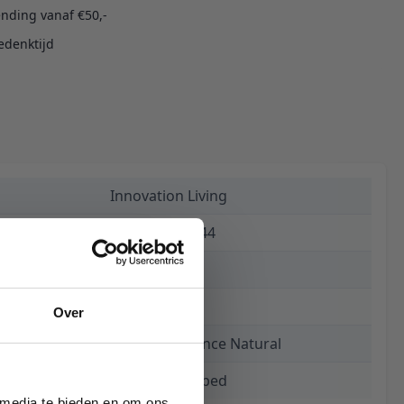
ending vanaf €50,-
edenktijd
Innovation Living
5700110946544
€ 1.015,00
15 weken
Over
527 Mixed Dance Natural
Zeal Bow Daybed
 media te bieden en om ons