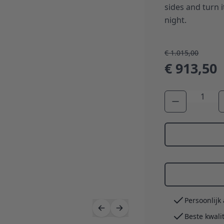
sides and turn i
night.
€ 1.015,00
€ 913,50
Aantal
Persoonlijk
Beste kwali