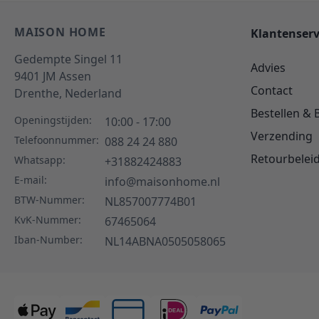
MAISON HOME
Klantenserv
Gedempte Singel 11
Advies
9401 JM
Assen
Contact
Drenthe,
Nederland
Bestellen & 
Openingstijden:
10:00 - 17:00
Verzending
Telefoonnummer:
088 24 24 880
Retourbelei
Whatsapp:
+31882424883
E-mail:
info@maisonhome.nl
BTW-Nummer:
NL857007774B01
KvK-Nummer:
67465064
Iban-Number:
NL14ABNA0505058065