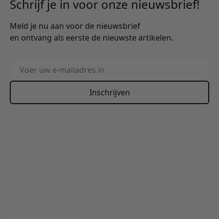
Schrijf je in voor onze nieuwsbrief!
Meld je nu aan voor de nieuwsbrief
en ontvang als eerste de nieuwste artikelen.
E-mailadres
Inschrijven
This form is protected by reCAPTCHA - the
Google Privacy
Policy
and
Terms of Service
apply.
Bel: 088 24 24 880
Tussen 10:00 - 17:00 uur
Per E-Mail