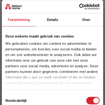
night.
Meer informatie
Toestemming
Details
Over
Merk
Deze website maakt gebruik van cookies
Innovation Living
We gebruiken cookies om content en advertenties te
personaliseren, om functies voor social media te bieden
EAN
en om ons websiteverkeer te analyseren. Ook delen we
5700110946544
informatie over uw gebruik van onze site met onze
partners voor social media, adverteren en analyse. Deze
Prijs
partners kunnen deze gegevens combineren met andere
€ 1.015,00
informatie die u aan ze heeft verstrekt of die ze hebben
verzameld op basis van uw gebruik van hun services.
Levertijd
5% Korting
15 weken
Toestemmingsselectie
Noodzakelijk
Kleur
Schrijf je in en ontvang direct een kortingscode