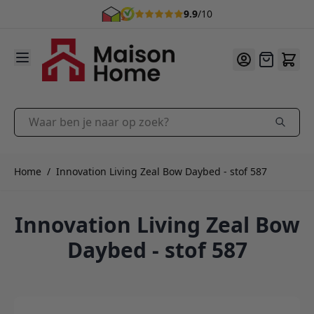
9.9
/10
Ga naar de inhoud
Offerte
Waar ben je naar op zoek?
Home
/
Innovation Living Zeal Bow Daybed - stof 587
Innovation Living Zeal Bow
Daybed - stof 587