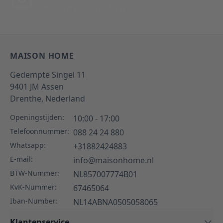
Antwoord binnen 24 uur
MAISON HOME
Gedempte Singel 11
9401 JM
Assen
Drenthe,
Nederland
Openingstijden:
10:00 - 17:00
Telefoonnummer:
088 24 24 880
Whatsapp:
+31882424883
E-mail:
info@maisonhome.nl
BTW-Nummer:
NL857007774B01
KvK-Nummer:
67465064
Iban-Number:
NL14ABNA0505058065
Klantenservice