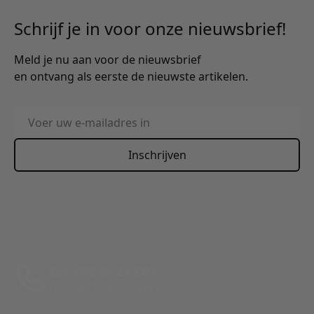
Schrijf je in voor onze nieuwsbrief!
Meld je nu aan voor de nieuwsbrief
en ontvang als eerste de nieuwste artikelen.
E-mailadres
Inschrijven
This form is protected by reCAPTCHA - the
Google Privacy
Policy
and
Terms of Service
apply.
Bel: 088 24 24 880
Tussen 10:00 - 17:00 uur