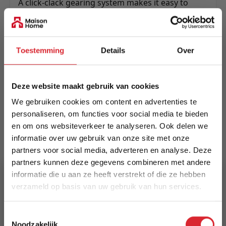
A click-clack gearing system makes it easy to
adjust whether in sit, lounge or sleep mode.
Made on a strong and durable metal frame.
Meer informatie
Toestemming
Details
Over
Deze website maakt gebruik van cookies
Merk
Innovation Living
We gebruiken cookies om content en advertenties te
personaliseren, om functies voor social media te bieden
EAN
en om ons websiteverkeer te analyseren. Ook delen we
informatie over uw gebruik van onze site met onze
5700110882644
partners voor social media, adverteren en analyse. Deze
partners kunnen deze gegevens combineren met andere
Prijs
informatie die u aan ze heeft verstrekt of die ze hebben
€ 1.998,00
verzameld op basis van uw gebruik van hun services.
Levertijd
5% Korting
Toestemmingsselectie
15 weken
Noodzakelijk