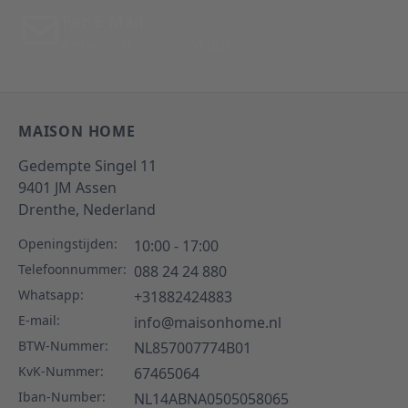
Per E-Mail
Antwoord binnen 24 uur
MAISON HOME
Gedempte Singel 11
9401 JM
Assen
Drenthe,
Nederland
Openingstijden:
10:00 - 17:00
Telefoonnummer:
088 24 24 880
Whatsapp:
+31882424883
E-mail:
info@maisonhome.nl
BTW-Nummer:
NL857007774B01
KvK-Nummer:
67465064
Iban-Number:
NL14ABNA0505058065