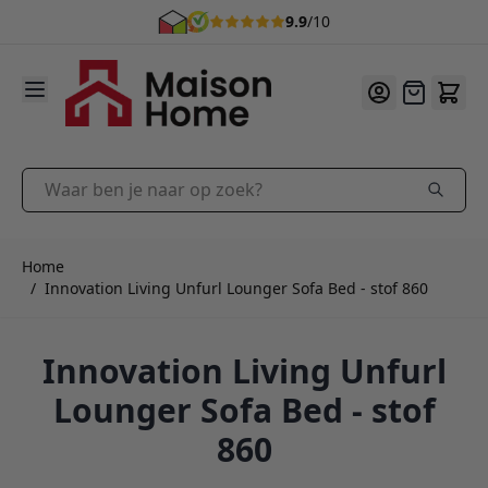
9.9
/10
Ga naar de inhoud
Offerte
Waar ben je naar op zoek?
Home
/
Innovation Living Unfurl Lounger Sofa Bed - stof 860
Innovation Living Unfurl
Lounger Sofa Bed - stof
860