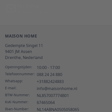
Per E-Mail
Antwoord binnen 24 uur
MAISON HOME
Gedempte Singel 11
9401 JM
Assen
Drenthe,
Nederland
Openingstijden:
10:00 - 17:00
Telefoonnummer:
088 24 24 880
Whatsapp:
+31882424883
E-mail:
info@maisonhome.nl
BTW-Nummer:
NL857007774B01
KvK-Nummer:
67465064
Iban-Number:
NL14ABNA0505058065