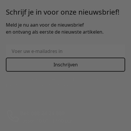
Schrijf je in voor onze nieuwsbrief!
Meld je nu aan voor de nieuwsbrief
en ontvang als eerste de nieuwste artikelen.
E-mailadres
Inschrijven
This form is protected by reCAPTCHA - the
Google Privacy
Policy
and
Terms of Service
apply.
Bel: 088 24 24 880
Tussen 10:00 - 17:00 uur