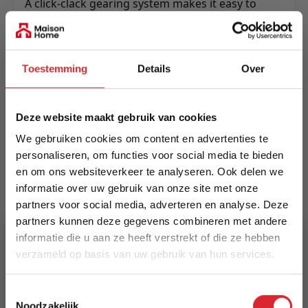
A click-clack gearing system makes it easy to
adjust whether in sit, lounge or sleep mode.
Made on a strong and durable metal frame.
Meer informatie
Toestemming
Details
Over
Deze website maakt gebruik van cookies
Merk
Innovation Living
We gebruiken cookies om content en advertenties te
personaliseren, om functies voor social media te bieden
EAN
en om ons websiteverkeer te analyseren. Ook delen we
informatie over uw gebruik van onze site met onze
5700110882644
partners voor social media, adverteren en analyse. Deze
partners kunnen deze gegevens combineren met andere
Prijs
informatie die u aan ze heeft verstrekt of die ze hebben
€ 1.998,00
verzameld op basis van uw gebruik van hun services.
Levertijd
5% Korting
Toestemmingsselectie
15 weken
Noodzakelijk