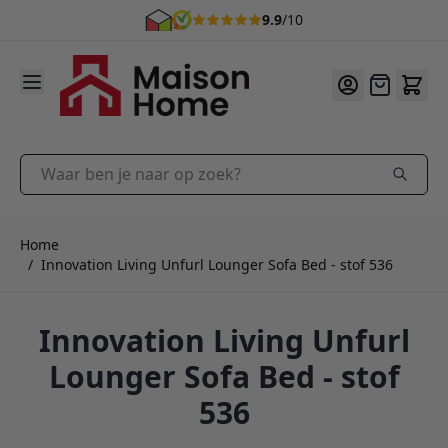
9.9
/10
Ga naar de inhoud
Offerte
Waar ben je naar op zoek?
Home
/
Innovation Living Unfurl Lounger Sofa Bed - stof 536
Innovation Living Unfurl
Lounger Sofa Bed - stof
536