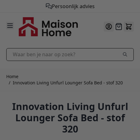
Persoonlijk advies
9.9
/10
Ga naar de inhoud
Offerte
Waar ben je naar op zoek?
Home
/
Innovation Living Unfurl Lounger Sofa Bed - stof 320
Innovation Living Unfurl
Lounger Sofa Bed - stof
320