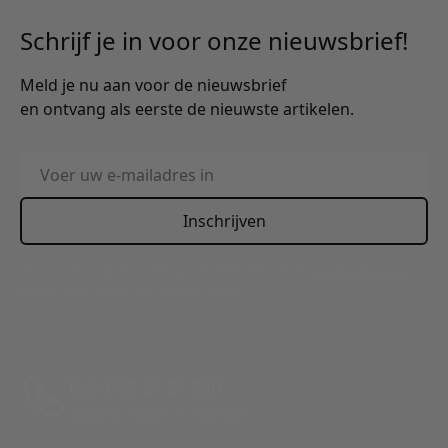
Schrijf je in voor onze nieuwsbrief!
Meld je nu aan voor de nieuwsbrief
en ontvang als eerste de nieuwste artikelen.
E-mailadres
Inschrijven
This form is protected by reCAPTCHA - the
Google Privacy
Policy
and
Terms of Service
apply.
Bel: 088 24 24 880
Tussen 10:00 - 17:00 uur