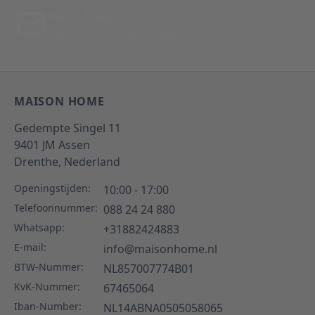
Per E-Mail
Antwoord binnen 24 uur
MAISON HOME
Gedempte Singel 11
9401 JM
Assen
Drenthe,
Nederland
Openingstijden:
10:00 - 17:00
Telefoonnummer:
088 24 24 880
Whatsapp:
+31882424883
E-mail:
info@maisonhome.nl
BTW-Nummer:
NL857007774B01
KvK-Nummer:
67465064
Iban-Number:
NL14ABNA0505058065