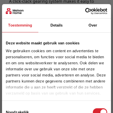
A click-clack gearing system makes it easy to
adjust whether in sit, lounge or sleep mode.
Made on a strong and durable metal frame.
Meer informatie
Toestemming
Details
Over
Deze website maakt gebruik van cookies
Merk
Innovation Living
We gebruiken cookies om content en advertenties te
personaliseren, om functies voor social media te bieden
EAN
en om ons websiteverkeer te analyseren. Ook delen we
informatie over uw gebruik van onze site met onze
5700110882644
partners voor social media, adverteren en analyse. Deze
partners kunnen deze gegevens combineren met andere
Prijs
informatie die u aan ze heeft verstrekt of die ze hebben
€ 1.998,00
verzameld op basis van uw gebruik van hun services.
Levertijd
5% Korting
Toestemmingsselectie
15 weken
Noodzakelijk