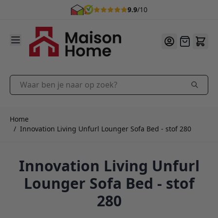
9.9
/10
Ga naar de inhoud
Offerte
Waar ben je naar op zoek?
Home
/
Innovation Living Unfurl Lounger Sofa Bed - stof 280
Innovation Living Unfurl
Lounger Sofa Bed - stof
280