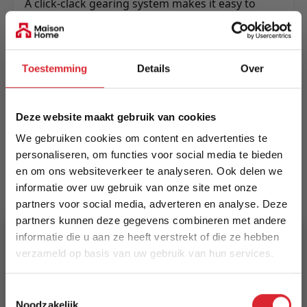
A click-clack gearing system makes it easy to
adjust whether in sit, lounge or sleep mode.
Made on a strong and durable metal frame.
Meer informatie
Toestemming
Details
Over
Deze website maakt gebruik van cookies
Merk
Innovation Living
We gebruiken cookies om content en advertenties te
personaliseren, om functies voor social media te bieden
EAN
en om ons websiteverkeer te analyseren. Ook delen we
informatie over uw gebruik van onze site met onze
5700110882644
partners voor social media, adverteren en analyse. Deze
partners kunnen deze gegevens combineren met andere
Prijs
informatie die u aan ze heeft verstrekt of die ze hebben
€ 1.998,00
verzameld op basis van uw gebruik van hun services.
Levertijd
5% Korting
Toestemmingsselectie
15 weken
Noodzakelijk