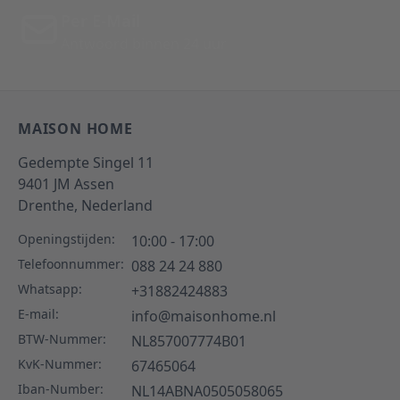
Per E-Mail
Antwoord binnen 24 uur
MAISON HOME
Gedempte Singel 11
9401 JM
Assen
Drenthe,
Nederland
Openingstijden:
10:00 - 17:00
Telefoonnummer:
088 24 24 880
Whatsapp:
+31882424883
E-mail:
info@maisonhome.nl
BTW-Nummer:
NL857007774B01
KvK-Nummer:
67465064
Iban-Number:
NL14ABNA0505058065