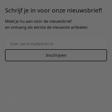
Schrijf je in voor onze nieuwsbrief!
Meld je nu aan voor de nieuwsbrief
en ontvang als eerste de nieuwste artikelen.
E-mailadres
Inschrijven
This form is protected by reCAPTCHA - the
Google Privacy
Policy
and
Terms of Service
apply.
Bel: 088 24 24 880
Tussen 10:00 - 17:00 uur