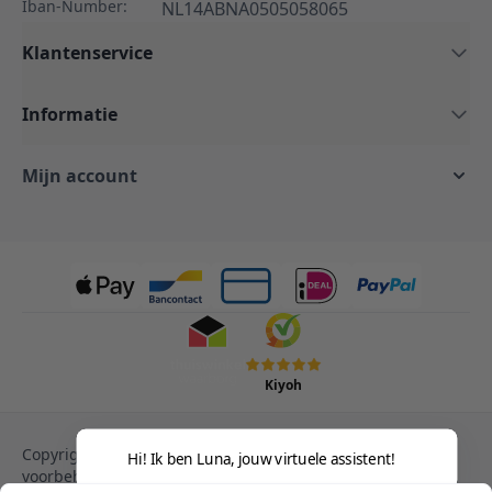
Iban-Number:
NL14ABNA0505058065
Klantenservice
Informatie
Mijn account
Kiyoh
Copyright © 2013-heden Magento. Alle rechten
Hi! Ik ben Luna, jouw virtuele assistent!
voorbehouden.