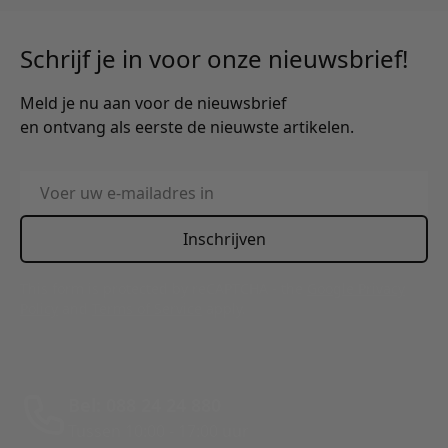
Schrijf je in voor onze nieuwsbrief!
Meld je nu aan voor de nieuwsbrief
en ontvang als eerste de nieuwste artikelen.
E-mailadres
Inschrijven
This form is protected by reCAPTCHA - the
Google Privacy
Policy
and
Terms of Service
apply.
Bel: 088 24 24 880
Tussen 10:00 - 17:00 uur