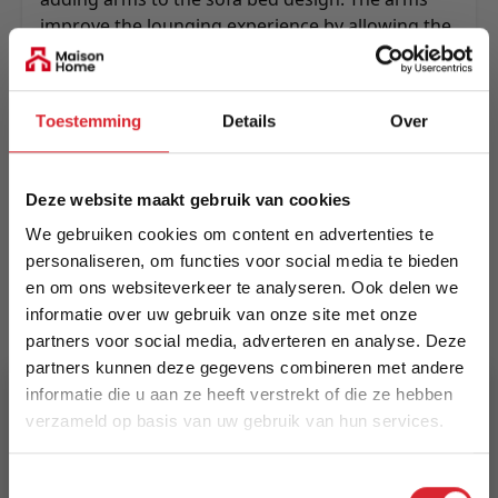
improve the lounging experience by allowing the
user to move freely against the sides for even
better comfort.
Meer informatie
Toestemming
Details
Over
Deze website maakt gebruik van cookies
Merk
We gebruiken cookies om content en advertenties te
Innovation Living
personaliseren, om functies voor social media te bieden
en om ons websiteverkeer te analyseren. Ook delen we
EAN
informatie over uw gebruik van onze site met onze
5700110949248
partners voor social media, adverteren en analyse. Deze
partners kunnen deze gegevens combineren met andere
Prijs
informatie die u aan ze heeft verstrekt of die ze hebben
€ 2.808,00
verzameld op basis van uw gebruik van hun services.
5% Korting
Levertijd
Toestemmingsselectie
8 weken