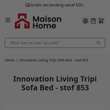
Gratis verzending vanaf €50,-
9.9
/10
Ga naar de inhoud
Offerte
Waar ben je naar op zoek?
Home
/
Innovation Living Tripi Sofa Bed - stof 853
Innovation Living Tripi
Sofa Bed - stof 853