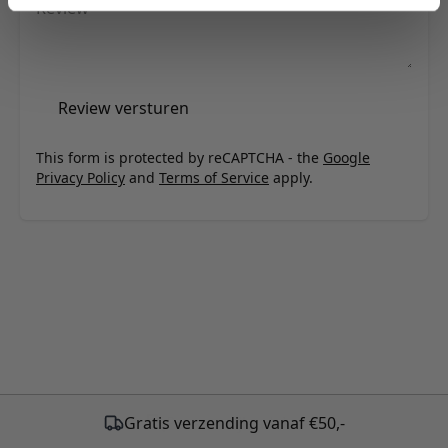
Review
Review versturen
This form is protected by reCAPTCHA - the
Google
Privacy Policy
and
Terms of Service
apply.
Gratis verzending vanaf €50,-