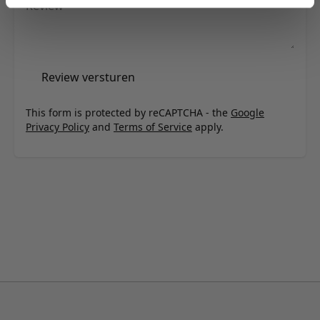
Review
Review versturen
This form is protected by reCAPTCHA - the
Google
Privacy Policy
and
Terms of Service
apply.