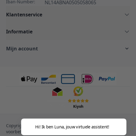
Iban-Number:
NL14ABNA0505058065
Klantenservice
Informatie
Mijn account
Kiyoh
Copyright © 2013-heden Magento. Alle rechten
Hi! Ik ben Luna, jouw virtuele assistent!
voorbehouden.