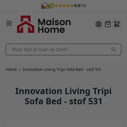
9.9
/10
Ga naar de inhoud
Offerte
Waar ben je naar op zoek?
Home
/
Innovation Living Tripi Sofa Bed - stof 531
Innovation Living Tripi
Sofa Bed - stof 531