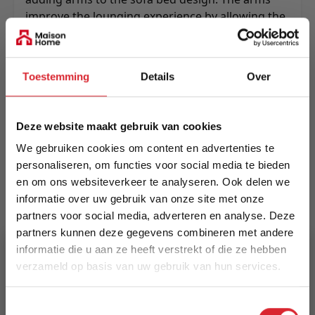
improve the lounging experience by allowing the
user to move freely against the sides for even
better comfort.
Meer informatie
Toestemming
Details
Over
Deze website maakt gebruik van cookies
Merk
We gebruiken cookies om content en advertenties te
Innovation Living
personaliseren, om functies voor social media te bieden
en om ons websiteverkeer te analyseren. Ook delen we
EAN
informatie over uw gebruik van onze site met onze
5700110949248
partners voor social media, adverteren en analyse. Deze
partners kunnen deze gegevens combineren met andere
Prijs
informatie die u aan ze heeft verstrekt of die ze hebben
€ 2.808,00
verzameld op basis van uw gebruik van hun services.
5% Korting
Levertijd
Toestemmingsselectie
8 weken