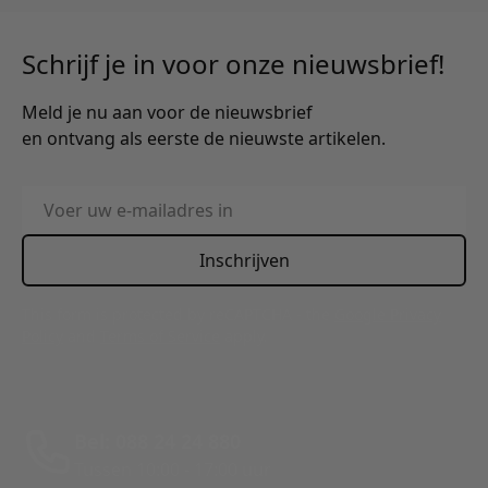
Schrijf je in voor onze nieuwsbrief!
Meld je nu aan voor de nieuwsbrief
en ontvang als eerste de nieuwste artikelen.
E-mailadres
Inschrijven
This form is protected by reCAPTCHA - the
Google Privacy
Policy
and
Terms of Service
apply.
Bel: 088 24 24 880
Tussen 10:00 - 17:00 uur