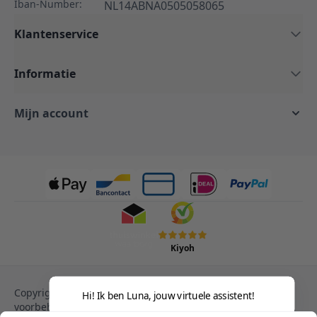
Iban-Number:
NL14ABNA0505058065
Klantenservice
Informatie
Mijn account
Kiyoh
Copyright © 2013-heden Magento. Alle rechten
Hi! Ik ben Luna, jouw virtuele assistent!
voorbehouden.