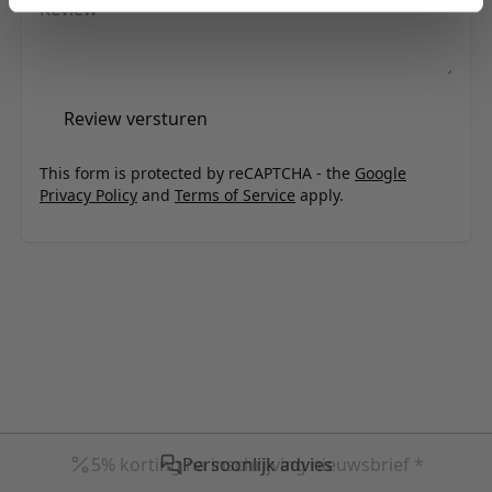
Review
Review versturen
This form is protected by reCAPTCHA - the
Google
Privacy Policy
and
Terms of Service
apply.
Persoonlijk advies