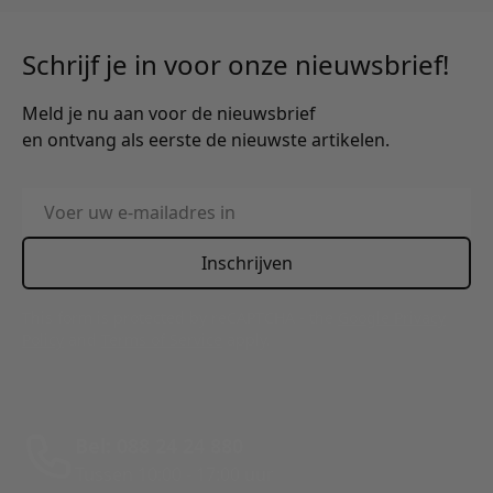
Schrijf je in voor onze nieuwsbrief!
Meld je nu aan voor de nieuwsbrief
en ontvang als eerste de nieuwste artikelen.
E-mailadres
Inschrijven
This form is protected by reCAPTCHA - the
Google Privacy
Policy
and
Terms of Service
apply.
Bel: 088 24 24 880
Tussen 10:00 - 17:00 uur