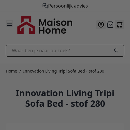
Persoonlijk advies
9.9
/10
Ga naar de inhoud
Offerte
Waar ben je naar op zoek?
Home
/
Innovation Living Tripi Sofa Bed - stof 280
Innovation Living Tripi
Sofa Bed - stof 280