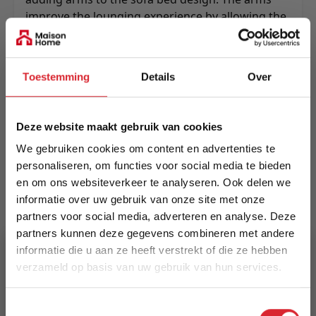
improve the lounging experience by allowing the
user to move freely against the sides for even
better comfort.
Meer informatie
Toestemming
Details
Over
Deze website maakt gebruik van cookies
Merk
We gebruiken cookies om content en advertenties te
Innovation Living
personaliseren, om functies voor social media te bieden
en om ons websiteverkeer te analyseren. Ook delen we
EAN
informatie over uw gebruik van onze site met onze
5700110949248
partners voor social media, adverteren en analyse. Deze
partners kunnen deze gegevens combineren met andere
Prijs
informatie die u aan ze heeft verstrekt of die ze hebben
€ 2.808,00
verzameld op basis van uw gebruik van hun services.
5% Korting
Levertijd
Toestemmingsselectie
8 weken