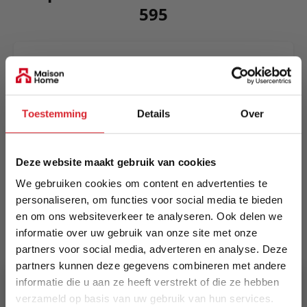
595
A lounge sofa bed equipped with an Excess
Pocket Spring mattress, ensuring comfortable
seating and resting. A sofa bed for everyday use
that delivers maximum comfort and size in a
Toestemming
Details
Over
timeless contemporary design.
Meer informatie
Deze website maakt gebruik van cookies
We gebruiken cookies om content en advertenties te
personaliseren, om functies voor social media te bieden
Merk
en om ons websiteverkeer te analyseren. Ook delen we
Innovation Living
informatie over uw gebruik van onze site met onze
partners voor social media, adverteren en analyse. Deze
EAN
partners kunnen deze gegevens combineren met andere
5700110885867
informatie die u aan ze heeft verstrekt of die ze hebben
verzameld op basis van uw gebruik van hun services.