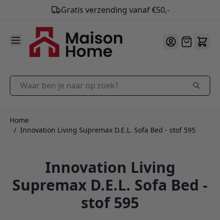
Gratis verzending vanaf €50,-
9.9
/10
Ga naar de inhoud
Offerte
Waar ben je naar op zoek?
Home
/
Innovation Living Supremax D.E.L. Sofa Bed - stof 595
Innovation Living
Supremax D.E.L. Sofa Bed -
stof 595