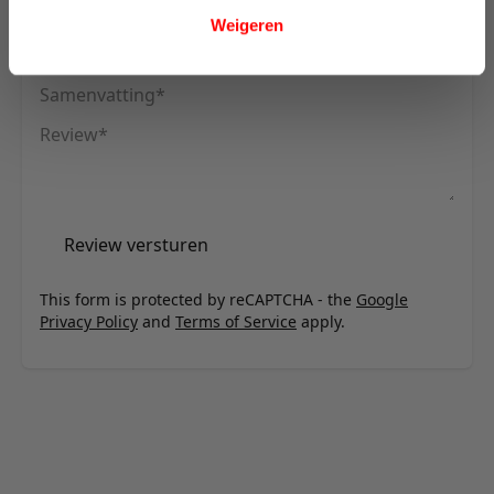
Sofa Bed - stof 595
Weigeren
Uw naam
Samenvatting
Review
Review versturen
This form is protected by reCAPTCHA - the
Google
Privacy Policy
and
Terms of Service
apply.