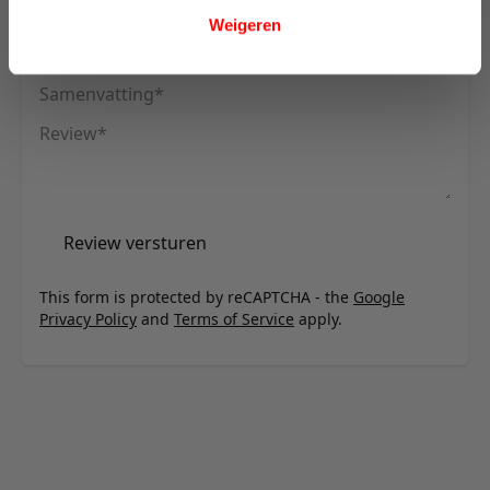
Sofa Bed - stof 579
Weigeren
Uw naam
Samenvatting
Review
Review versturen
This form is protected by reCAPTCHA - the
Google
Privacy Policy
and
Terms of Service
apply.