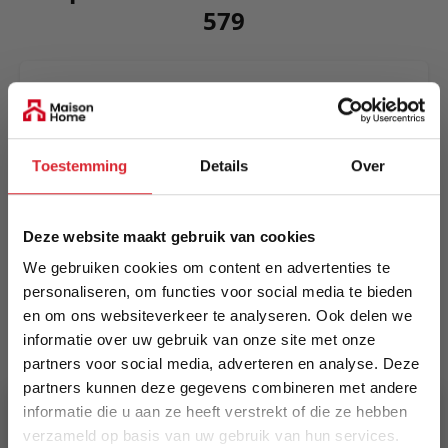
579
A lounge sofa bed equipped with an Excess
Pocket Spring mattress, ensuring comfortable
seating and resting. A sofa bed for everyday use
that delivers maximum comfort and size in a
Toestemming
Details
Over
timeless contemporary design.
Meer informatie
Deze website maakt gebruik van cookies
We gebruiken cookies om content en advertenties te
personaliseren, om functies voor social media te bieden
Merk
en om ons websiteverkeer te analyseren. Ook delen we
Innovation Living
informatie over uw gebruik van onze site met onze
partners voor social media, adverteren en analyse. Deze
EAN
partners kunnen deze gegevens combineren met andere
5700110885867
informatie die u aan ze heeft verstrekt of die ze hebben
verzameld op basis van uw gebruik van hun services.