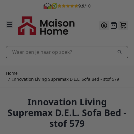
9.9
/10
Ga naar de inhoud
Offerte
Waar ben je naar op zoek?
Home
/
Innovation Living Supremax D.E.L. Sofa Bed - stof 579
Innovation Living
Supremax D.E.L. Sofa Bed -
stof 579