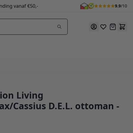
nding vanaf €50,-
9.9
/10
Offerte
ion Living
59
x/Cassius D.E.L. ottoman -