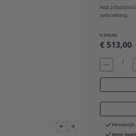
Add a footstool 
sofa setting.
€ 570,00
€ 513,00
Aantal
Persoonlijk
Beste kwali