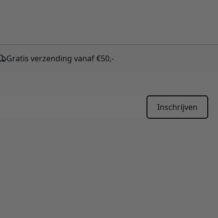
Gratis verzending vanaf €50,-
Inschrijven
APTCHA - the
Google Privacy Policy
and
Terms of Service
apply.