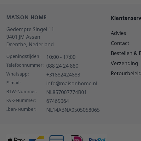
MAISON HOME
Klantenserv
Gedempte Singel 11
Advies
9401 JM
Assen
Contact
Drenthe,
Nederland
Bestellen & 
Openingstijden:
10:00 - 17:00
Verzending
Telefoonnummer:
088 24 24 880
Retourbelei
Whatsapp:
+31882424883
E-mail:
info@maisonhome.nl
BTW-Nummer:
NL857007774B01
KvK-Nummer:
67465064
Iban-Number:
NL14ABNA0505058065