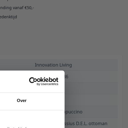
ending vanaf €50,-
edenktijd
Innovation Living
5700110885836
€ 570,00
15 weken
Over
359 Taura Cappuccino
Supremax/Cassius D.E.L. ottoman