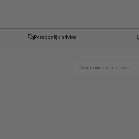
Persoonlijk advies
E-mailadres
This form is protected by reC
-Mail
ord binnen 24 uur