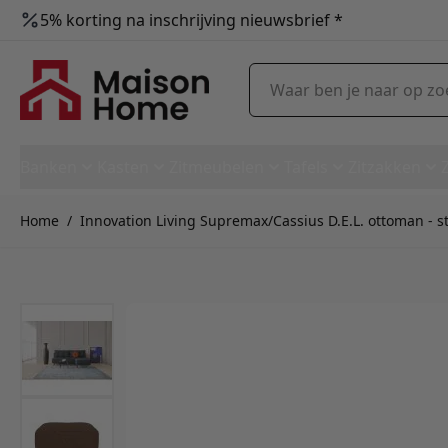
5% korting na inschrijving nieuwsbrief *
Ga naar de inhoud
Waar ben je naar op zoek?
Banken
Kasten
Zitmeubelen
Tafels
Zitzakken
Home
/
Innovation Living Supremax/Cassius D.E.L. ottoman - s
Innovation Living Supremax/Ca