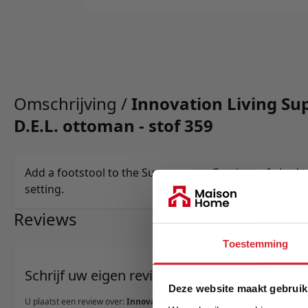
Omschrijving /
Innovation Living S
D.E.L. ottoman - stof 359
Add a footstool to the Supremax or Cassius sofa bed to 
setting.
Reviews
Toestemming
Schrijf uw eigen review
Deze website maakt gebruik
U plaatst een review over:
Innovation Living