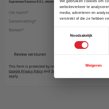
We gebruiken cookies om cont
Supremax/Cassius D.E.L. ottoman - stof 359
websiteverkeer te analyseren
Uw naam
media, adverteren en analys
verstrekt of die ze hebben v
Samenvatting
E-mail
Review
Toestemmingsselectie
Noodzakelijk
Review versturen
Weigeren
This form is protected by reCAPTCHA - the
Google Privacy Policy
and
Terms of Service
apply.