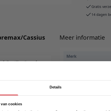
Gratis verz
14 dagen b
upremax/Cassius
Meer informatie
Merk
fully utilize the sofa
EAN
Prijs
Levertijd
Details
Kleur
5% Korting
 van cookies
Model