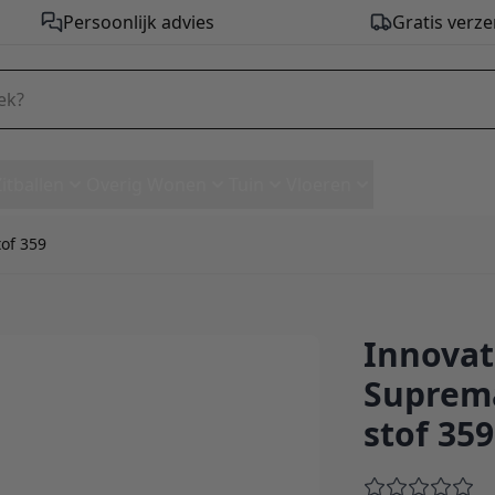
Persoonlijk advies
Gratis verze
Zitballen
Overig Wonen
Tuin
Vloeren
tof 359
Innovat
ssius D.E.L. ottoman - stof 3
Suprema
stof 359