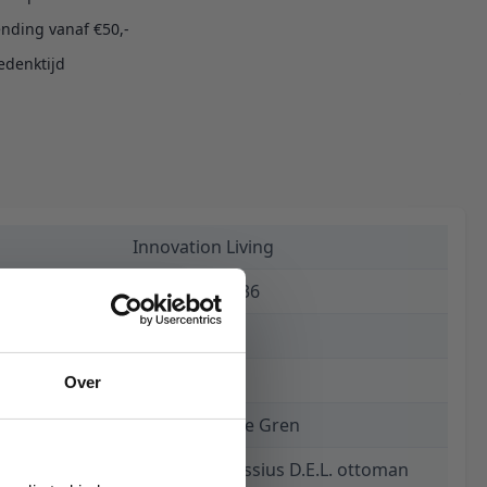
ending vanaf €50,-
edenktijd
Innovation Living
5700110885836
€ 570,00
15 weken
Over
281 Avella Pine Gren
Supremax/Cassius D.E.L. ottoman