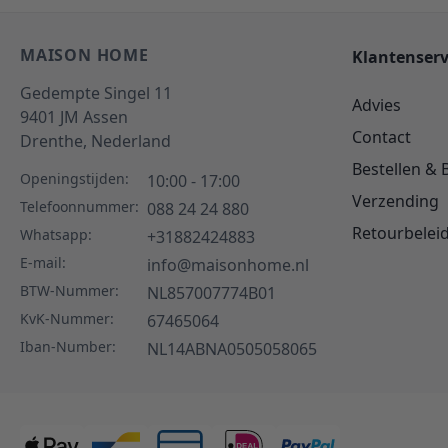
MAISON HOME
Klantenserv
Gedempte Singel 11
Advies
9401 JM
Assen
Contact
Drenthe,
Nederland
Bestellen & 
Openingstijden:
10:00 - 17:00
Verzending
Telefoonnummer:
088 24 24 880
Retourbelei
Whatsapp:
+31882424883
E-mail:
info@maisonhome.nl
BTW-Nummer:
NL857007774B01
KvK-Nummer:
67465064
Iban-Number:
NL14ABNA0505058065