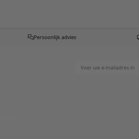
Persoonlijk advies
E-mailadres
This form is protected by reC
-Mail
ord binnen 24 uur