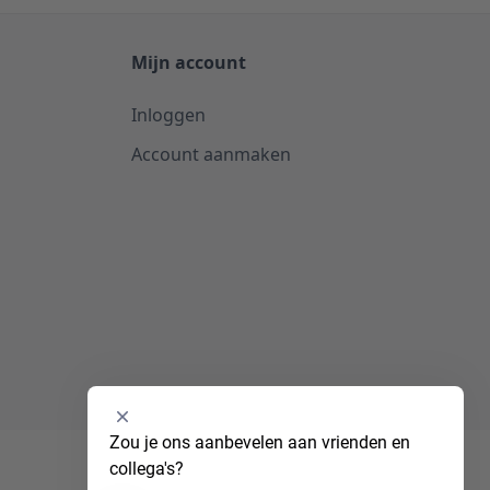
Mijn account
Inloggen
Account aanmaken
Selecteer
Zou je ons aanbevelen aan vrienden en 
een
collega's?
optie