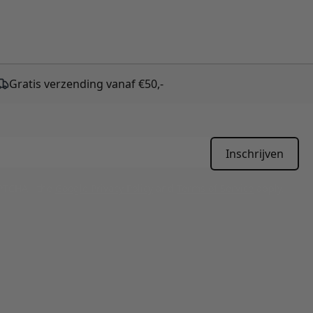
Gratis verzending vanaf €50,-
Inschrijven
APTCHA - the
Google Privacy Policy
and
Terms of Service
apply.