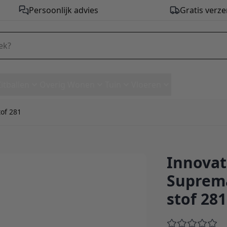
Persoonlijk advies
Gratis verze
Zitballen
Overig Wonen
Tuin
Vloeren
tof 281
Innovat
ssius D.E.L. ottoman - stof 2
Suprema
stof 281