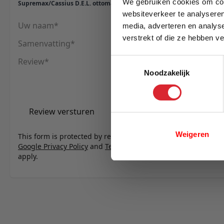
We gebruiken cookies om cont
Supremax/Cassius D.E.L. ottoman - stof 281
websiteverkeer te analyseren
Uw naam
media, adverteren en analys
verstrekt of die ze hebben v
Samenvatting
E-mail
Review
Toestemmingsselectie
Noodzakelijk
Review versturen
Weigeren
This form is protected by reCAPTCHA - the
Google Privacy Policy
and
Terms of Service
apply.