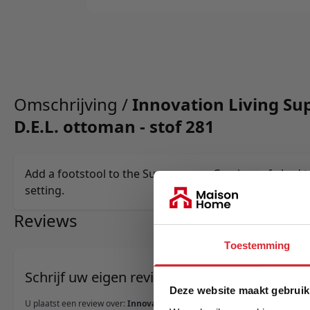
Omschrijving /
Innovation Living S
D.E.L. ottoman - stof 281
Add a footstool to the Supremax or Cassius sofa bed to 
setting.
Reviews
Toestemming
Schrijf uw eigen review
Deze website maakt gebruik
U plaatst een review over:
Innovation Living