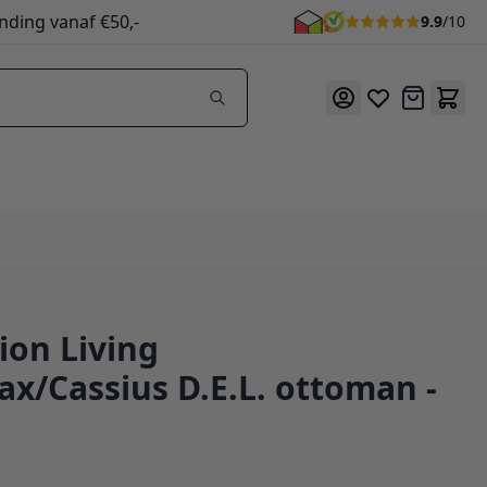
nding vanaf €50,-
9.9
/10
Offerte
ion Living
81
x/Cassius D.E.L. ottoman -