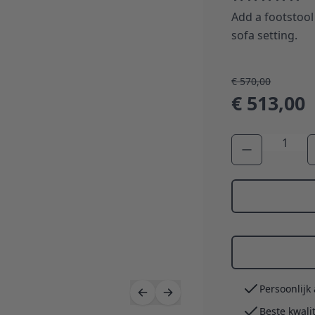
Add a footstool 
sofa setting.
€ 570,00
€ 513,00
Aantal
Persoonlijk
Beste kwali