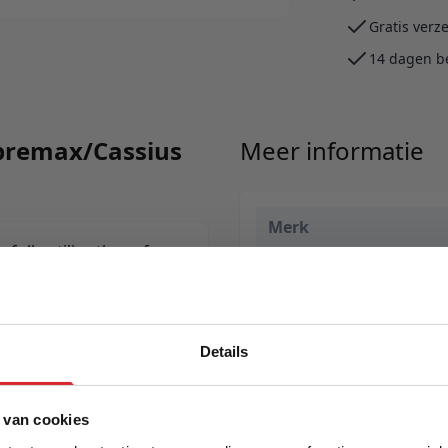
Gratis verz
14 dagen b
upremax/Cassius
Meer informatie
Merk
fully utilize the sofa
EAN
Prijs
Levertijd
Details
Kleur
5% Korting
 van cookies
Model