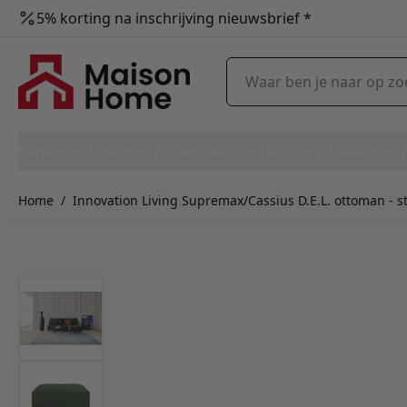
5% korting na inschrijving nieuwsbrief *
Ga naar de inhoud
Waar ben je naar op zoek?
Banken
Kasten
Zitmeubelen
Tafels
Zitzakken
Home
/
Innovation Living Supremax/Cassius D.E.L. ottoman - s
Innovation Living Supremax/Ca