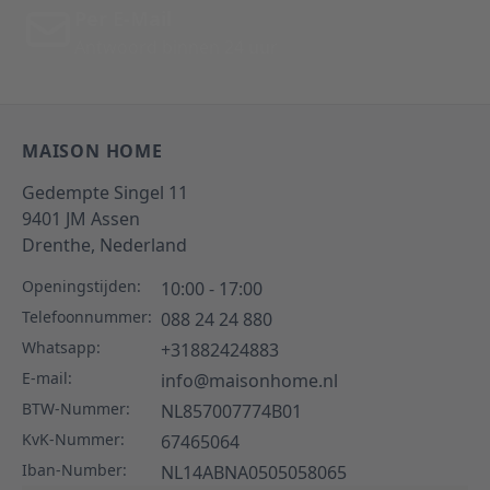
Per E-Mail
Antwoord binnen 24 uur
MAISON HOME
Gedempte Singel 11
9401 JM
Assen
Drenthe,
Nederland
Openingstijden:
10:00 - 17:00
Telefoonnummer:
088 24 24 880
Whatsapp:
+31882424883
E-mail:
info@maisonhome.nl
BTW-Nummer:
NL857007774B01
KvK-Nummer:
67465064
Iban-Number:
NL14ABNA0505058065