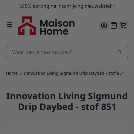
5% korting na inschrijving nieuwsbrief *
9.9
/10
Ga naar de inhoud
Offerte
Waar ben je naar op zoek?
Home
/
Innovation Living Sigmund Drip Daybed - stof 851
Innovation Living Sigmund
Drip Daybed - stof 851