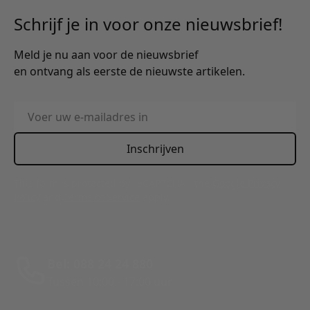
Schrijf je in voor onze nieuwsbrief!
Meld je nu aan voor de nieuwsbrief
en ontvang als eerste de nieuwste artikelen.
E-mailadres
Inschrijven
This form is protected by reCAPTCHA - the
Google Privacy
Policy
and
Terms of Service
apply.
Bel: 088 24 24 880
Tussen 10:00 - 17:00 uur