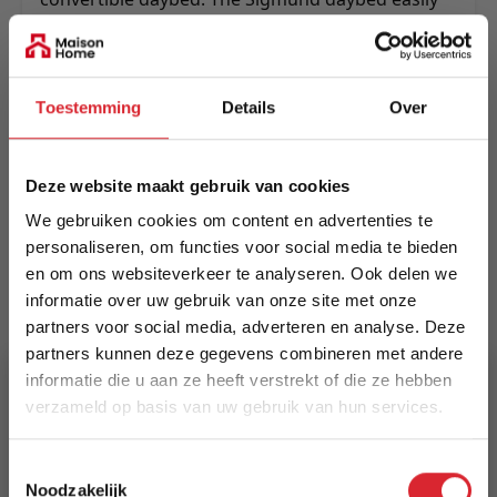
transforms from single bed to two separate
single beds or one double bed.
Meer informatie
Toestemming
Details
Over
Deze website maakt gebruik van cookies
Merk
Innovation Living
We gebruiken cookies om content en advertenties te
personaliseren, om functies voor social media te bieden
EAN
en om ons websiteverkeer te analyseren. Ook delen we
5700110946605
informatie over uw gebruik van onze site met onze
partners voor social media, adverteren en analyse. Deze
Prijs
partners kunnen deze gegevens combineren met andere
informatie die u aan ze heeft verstrekt of die ze hebben
€ 1.548,00
verzameld op basis van uw gebruik van hun services.
Levertijd
5% Korting
8 weken
Toestemmingsselectie
Noodzakelijk