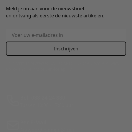
Meld je nu aan voor de nieuwsbrief
en ontvang als eerste de nieuwste artikelen.
E-mailadres
Inschrijven
This form is protected by reCAPTCHA - the
Google Privacy
Policy
and
Terms of Service
apply.
Bel: 088 24 24 880
Tussen 10:00 - 17:00 uur
Per E-Mail
Antwoord binnen 24 uur