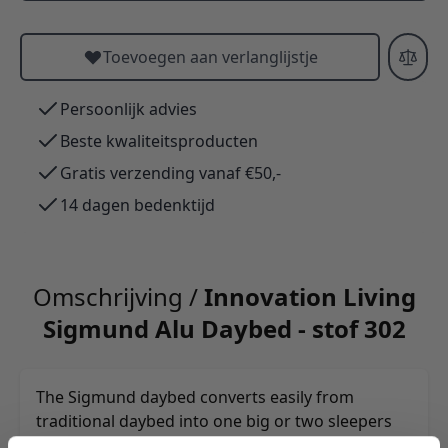
Toevoegen aan verlanglijstje
Persoonlijk advies
Beste kwaliteitsproducten
Gratis verzending vanaf €50,-
14 dagen bedenktijd
Omschrijving /
Innovation Living
Sigmund Alu Daybed - stof 302
The Sigmund daybed converts easily from
traditional daybed into one big or two sleepers
making it a versatile wonder.