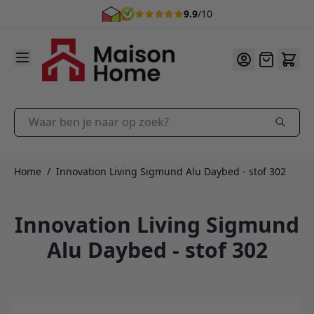
9.9
/10
Ga naar de inhoud
Offerte
Waar ben je naar op zoek?
Home
/
Innovation Living Sigmund Alu Daybed - stof 302
Innovation Living Sigmund
Alu Daybed - stof 302