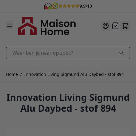
9.9
/10
Ga naar de inhoud
Offerte
Waar ben je naar op zoek?
Home
/
Innovation Living Sigmund Alu Daybed - stof 894
Innovation Living Sigmund
Alu Daybed - stof 894