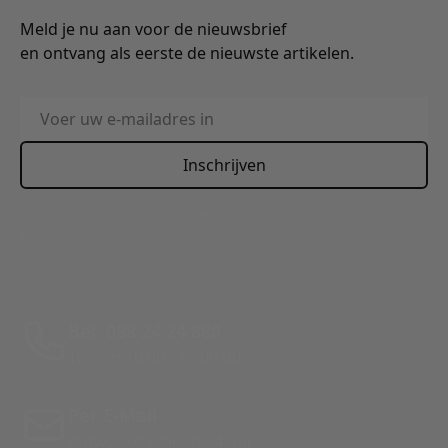
Meld je nu aan voor de nieuwsbrief
en ontvang als eerste de nieuwste artikelen.
E-mailadres
Inschrijven
This form is protected by reCAPTCHA - the
Google Privacy
Policy
and
Terms of Service
apply.
Bel: 088 24 24 880
Tussen 10:00 - 17:00 uur
Per E-Mail
Antwoord binnen 24 uur