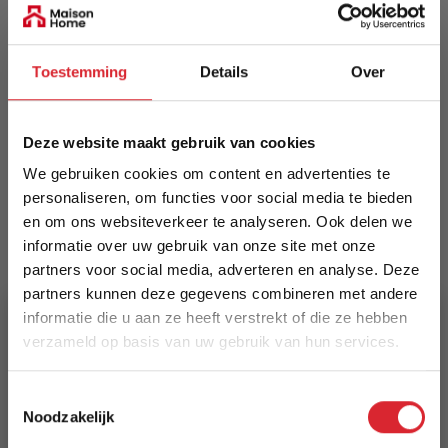
Meer informatie
Toestemming
Details
Over
Merk
Deze website maakt gebruik van cookies
Innovation Living
We gebruiken cookies om content en advertenties te
EAN
personaliseren, om functies voor social media te bieden
5700110946612
en om ons websiteverkeer te analyseren. Ook delen we
informatie over uw gebruik van onze site met onze
Prijs
partners voor social media, adverteren en analyse. Deze
partners kunnen deze gegevens combineren met andere
€ 1.468,00
informatie die u aan ze heeft verstrekt of die ze hebben
verzameld op basis van uw gebruik van hun services.
Levertijd
8 weken
5% Korting
Toestemmingsselectie
Noodzakelijk
Kleur
Schrijf je in en ontvang direct een kortingscode
894