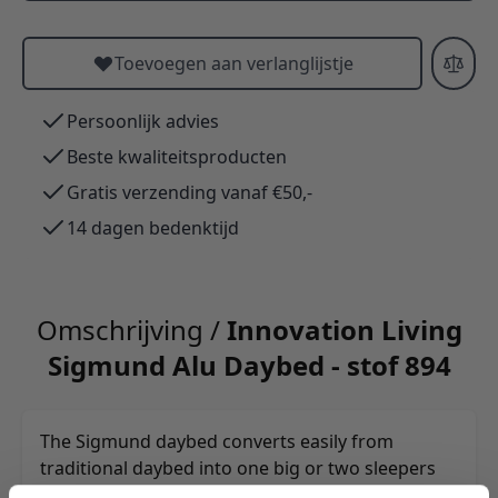
Toevoegen aan verlanglijstje
Persoonlijk advies
Beste kwaliteitsproducten
Gratis verzending vanaf €50,-
14 dagen bedenktijd
Omschrijving /
Innovation Living
Sigmund Alu Daybed - stof 894
The Sigmund daybed converts easily from
traditional daybed into one big or two sleepers
making it a versatile wonder.