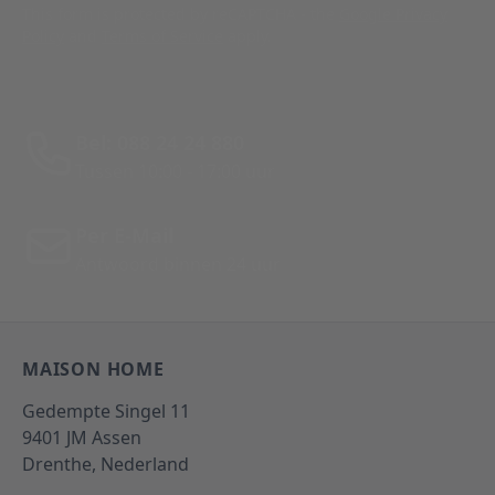
This form is protected by reCAPTCHA - the
Google Privacy
Policy
and
Terms of Service
apply.
Bel: 088 24 24 880
Tussen 10:00 - 17:00 uur
Per E-Mail
Antwoord binnen 24 uur
MAISON HOME
Gedempte Singel 11
9401 JM
Assen
Drenthe,
Nederland