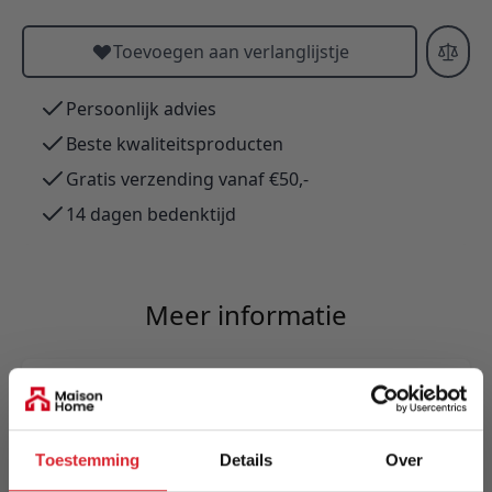
Toevoegen aan verlanglijstje
Persoonlijk advies
Beste kwaliteitsproducten
Gratis verzending vanaf €50,-
14 dagen bedenktijd
Meer informatie
Merk
Innovation Living
Toestemming
Details
Over
EAN