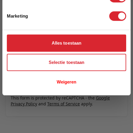
Schrijf uw eigen review
U plaatst een review over:
Innovation Living Neah X 160 Sofa
Marketing
Bed with Standard Arms - stof 321
Uw naam
Samenvatting
Alles toestaan
Review
Selectie toestaan
Weigeren
Review versturen
This form is protected by reCAPTCHA - the
Google
Privacy Policy
and
Terms of Service
apply.