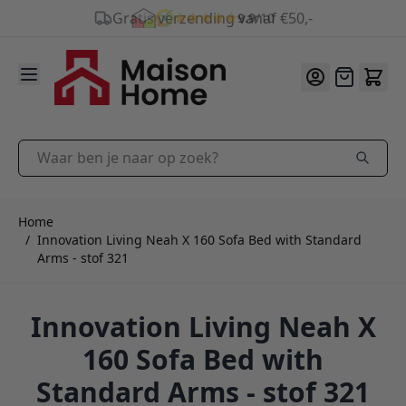
9.9
/10
Ga naar de inhoud
Offerte
Waar ben je naar op zoek?
Home
/
Innovation Living Neah X 160 Sofa Bed with Standard
Arms - stof 321
Innovation Living Neah X
160 Sofa Bed with
Standard Arms - stof 321