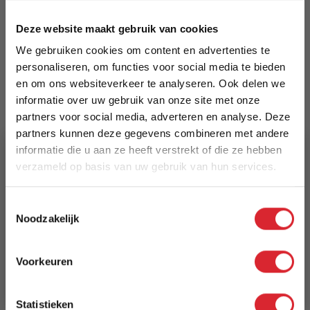
5700111258080
Deze website maakt gebruik van cookies
Prijs
We gebruiken cookies om content en advertenties te
€ 2.499,00
personaliseren, om functies voor social media te bieden
en om ons websiteverkeer te analyseren. Ook delen we
Levertijd
informatie over uw gebruik van onze site met onze
8 weken
partners voor social media, adverteren en analyse. Deze
partners kunnen deze gegevens combineren met andere
Kleur
informatie die u aan ze heeft verstrekt of die ze hebben
verzameld op basis van uw gebruik van hun services.
321
5% Korting
Model
Toestemmingsselectie
Noodzakelijk
Neah X 160 Sofa Bed with Standard Arms
Schrijf je in en ontvang direct een kortingscode
E-mail
Reviews
Voorkeuren
Aanmelden
Statistieken