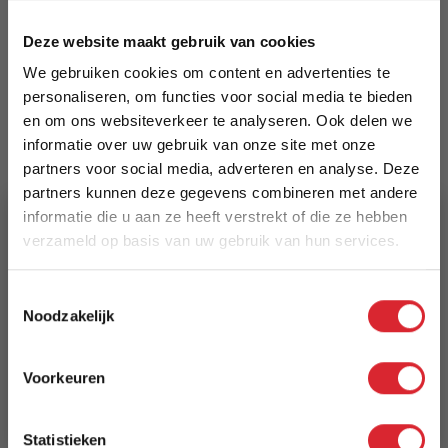
5700111258080
Deze website maakt gebruik van cookies
Prijs
We gebruiken cookies om content en advertenties te
€ 2.499,00
personaliseren, om functies voor social media te bieden
en om ons websiteverkeer te analyseren. Ook delen we
Levertijd
informatie over uw gebruik van onze site met onze
8 weken
partners voor social media, adverteren en analyse. Deze
partners kunnen deze gegevens combineren met andere
Kleur
informatie die u aan ze heeft verstrekt of die ze hebben
verzameld op basis van uw gebruik van hun services.
579 Kenya Gravel
5% Korting
Model
Toestemmingsselectie
Noodzakelijk
Neah X 160 Sofa Bed with Standard Arms
Schrijf je in en ontvang direct een kortingscode
E-mail
Reviews
Voorkeuren
Aanmelden
Statistieken