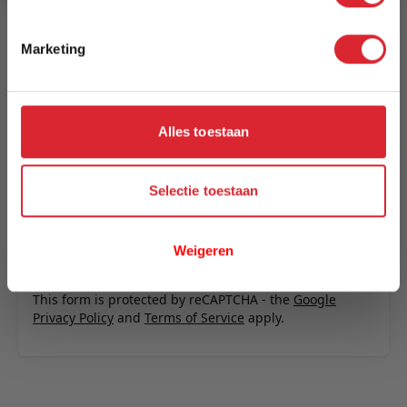
Schrijf uw eigen review
U plaatst een review over:
Innovation Living Neah X 160 Sofa
Marketing
Bed with Standard Arms - stof 579
Uw naam
Samenvatting
Alles toestaan
Review
Selectie toestaan
Weigeren
Review versturen
This form is protected by reCAPTCHA - the
Google
Privacy Policy
and
Terms of Service
apply.