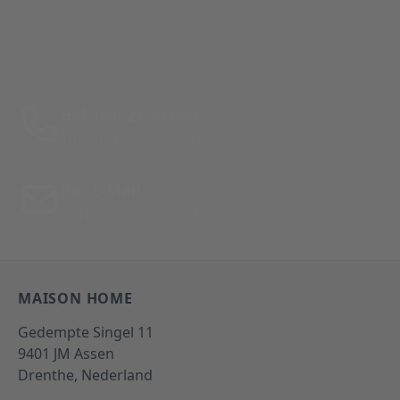
This form is protected by reCAPTCHA - the
Google Privacy
Policy
and
Terms of Service
apply.
Bel: 088 24 24 880
Tussen 10:00 - 17:00 uur
Per E-Mail
Antwoord binnen 24 uur
MAISON HOME
Gedempte Singel 11
9401 JM
Assen
Drenthe,
Nederland