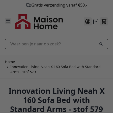
9.9
/10
Ga naar de inhoud
Offerte
Waar ben je naar op zoek?
Home
/
Innovation Living Neah X 160 Sofa Bed with Standard
Arms - stof 579
Innovation Living Neah X
160 Sofa Bed with
Standard Arms - stof 579