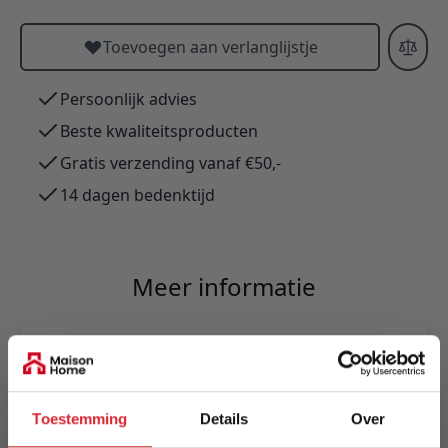
Toevoegen aan verlanglijstje
Persoonlijk advies
Beste kwaliteitsproducten
Gratis verzending vanaf €50,-
14 dagen bedenktijd
Meer informatie
Merk
Innovation Living
Toestemming
Details
Over
EAN