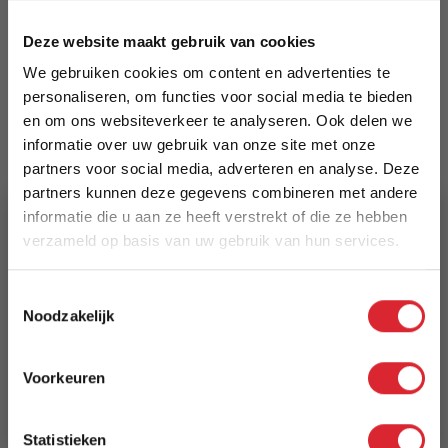
5700111258080
Deze website maakt gebruik van cookies
Prijs
We gebruiken cookies om content en advertenties te
€ 2.499,00
personaliseren, om functies voor social media te bieden
en om ons websiteverkeer te analyseren. Ook delen we
Levertijd
informatie over uw gebruik van onze site met onze
8 weken
partners voor social media, adverteren en analyse. Deze
partners kunnen deze gegevens combineren met andere
Kleur
informatie die u aan ze heeft verstrekt of die ze hebben
verzameld op basis van uw gebruik van hun services.
318 Cordufine Beige
5% Korting
Model
Toestemmingsselectie
Noodzakelijk
Neah X 160 Sofa Bed with Standard Arms
Schrijf je in en ontvang direct een kortingscode
E-mail
Reviews
Voorkeuren
Aanmelden
Statistieken