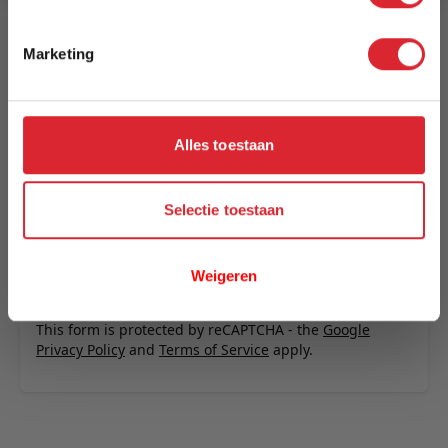
Schrijf uw eigen review
U plaatst een review over:
Innovation Living Neah X 160 Sofa
Marketing
Bed with Standard Arms - stof 318
Uw naam
Samenvatting
Alles toestaan
Review
Selectie toestaan
Weigeren
Review versturen
This form is protected by reCAPTCHA - the
Google
Privacy Policy
and
Terms of Service
apply.