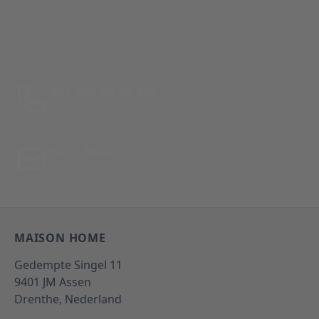
This form is protected by reCAPTCHA - the
Google Privacy
Policy
and
Terms of Service
apply.
Bel: 088 24 24 880
Tussen 10:00 - 17:00 uur
Per E-Mail
Antwoord binnen 24 uur
MAISON HOME
Gedempte Singel 11
9401 JM
Assen
Drenthe,
Nederland