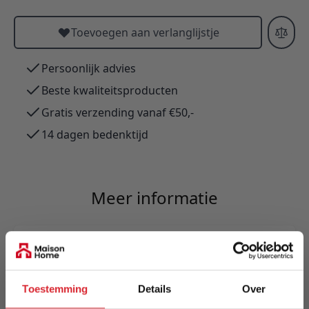
Toevoegen aan verlanglijstje
Persoonlijk advies
Beste kwaliteitsproducten
Gratis verzending vanaf €50,-
14 dagen bedenktijd
Meer informatie
Merk
Innovation Living
Toestemming
Details
Over
EAN