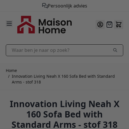
Gratis verzending vanaf €50,-
9.9
/10
Ga naar de inhoud
Offerte
Waar ben je naar op zoek?
Home
/
Innovation Living Neah X 160 Sofa Bed with Standard
Arms - stof 318
Innovation Living Neah X
160 Sofa Bed with
Standard Arms - stof 318