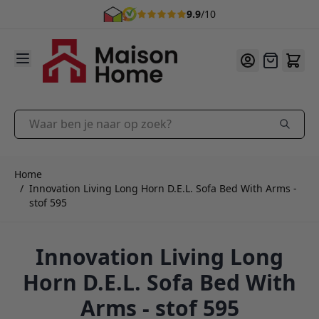
9.9
/10
Ga naar de inhoud
Offerte
Waar ben je naar op zoek?
Home
/
Innovation Living Long Horn D.E.L. Sofa Bed With Arms -
stof 595
Innovation Living Long
Horn D.E.L. Sofa Bed With
Arms - stof 595