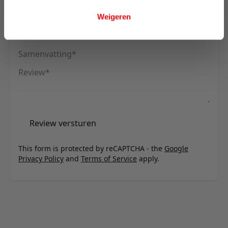
U plaatst een review over:
Innovation Living Long Horn D.E.L.
Sofa Bed With Arms - stof 595
Weigeren
Uw naam
Samenvatting
Review
Review versturen
This form is protected by reCAPTCHA - the
Google
Privacy Policy
and
Terms of Service
apply.