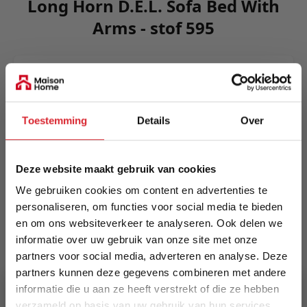
Long Horn D.E.L. Sofa Bed With
Arms - stof 595
Comfort, sculptural and spacious. Long Horn is
an imposing design developed for lounging and
sleeping alike. The durable design has wheels
Toestemming
Details
Over
integrated into the base frame lending itself to
easy mobility.
Meer informatie
Deze website maakt gebruik van cookies
We gebruiken cookies om content en advertenties te
personaliseren, om functies voor social media te bieden
en om ons websiteverkeer te analyseren. Ook delen we
Merk
informatie over uw gebruik van onze site met onze
Innovation Living
partners voor social media, adverteren en analyse. Deze
partners kunnen deze gegevens combineren met andere
EAN
informatie die u aan ze heeft verstrekt of die ze hebben
5700110946490
verzameld op basis van uw gebruik van hun services.