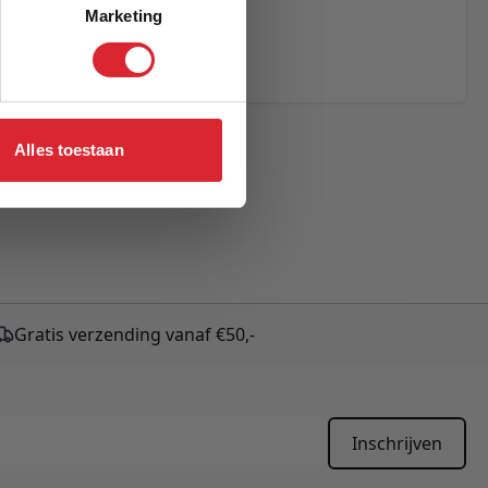
eCAPTCHA - the
Marketing
rms of Service
Alles toestaan
Gratis verzending vanaf €50,-
Inschrijven