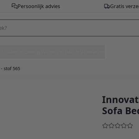
Persoonlijk advies
Gratis verze
Zitballen
Overig Wonen
Tuin
Vloeren
- stof 565
Innovat
.E.L. Sofa Bed With Arms - sto
Sofa Be