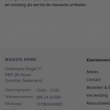
en ontvang als eerste de nieuwste artikelen.
Bel: 088 24 24 880
Per E
Tussen 10:00 - 17:00 uur
Antwo
MAISON HOME
Klantenserv
Gedempte Singel 11
Advies
9401 JM
Assen
Contact
Drenthe,
Nederland
Bestellen & 
Openingstijden:
10:00 - 17:00
Verzending
Telefoonnummer:
088 24 24 880
Retourbelei
Whatsapp:
+31882424883