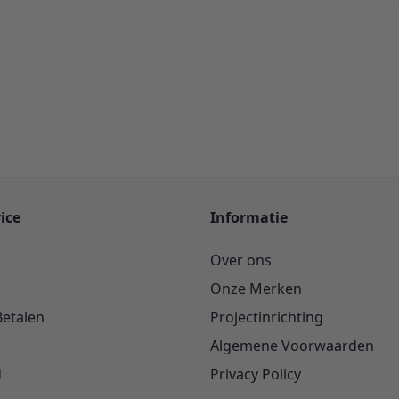
This form is protected by reC
-Mail
ord binnen 24 uur
ice
Informatie
Over ons
Onze Merken
Betalen
Projectinrichting
Algemene Voorwaarden
d
Privacy Policy