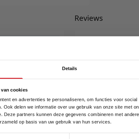
Reviews
iving
Schrijf uw eigen rev
298
U plaatst een review over:
Innova
Long Horn D.E.L. Sofa Bed With A
Details
Uw naam
Samenvatting
5% Korting
 van cookies
anite
Review
ent en advertenties te personaliseren, om functies voor social
E.L. Sofa Bed With
. Ook delen we informatie over uw gebruik van onze site met on
e. Deze partners kunnen deze gegevens combineren met andere i
Schrijf je in en ontvang direct een kortingscode
erzameld op basis van uw gebruik van hun services.
Review versturen