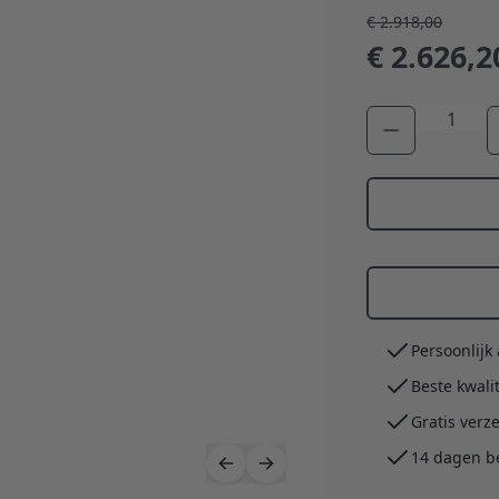
€ 2.918,00
€ 2.626,2
Aantal
Persoonlijk
Beste kwali
Gratis verz
14 dagen b