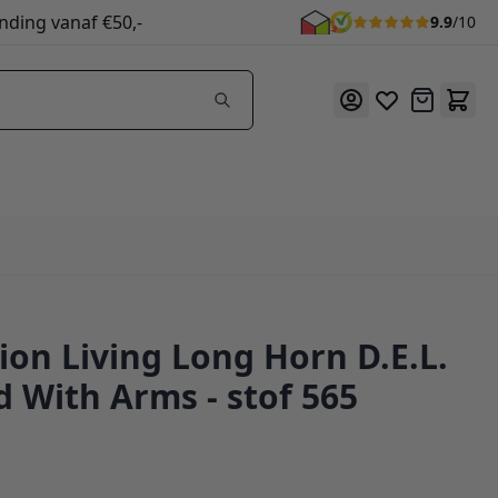
nding vanaf €50,-
9.9
/10
Offerte
ion Living Long Horn D.E.L.
f 565
d With Arms - stof 565