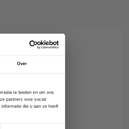
iew
tion Living
rms - stof 565
Over
 media te bieden en om ons
ze partners voor social
nformatie die u aan ze heeft