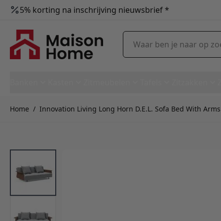
5% korting na inschrijving nieuwsbrief *
Ga naar de inhoud
Waar ben je naar op zoek?
Banken
Kasten
Zitmeubelen
Tafels
Zitzakken
Home
/
Innovation Living Long Horn D.E.L. Sofa Bed With Arms 
Innovation Living Long Horn D