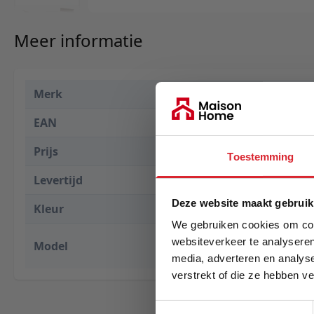
Meer informatie
Merk
Innovation L
EAN
5700110861
Prijs
€ 2.918,00
Toestemming
Levertijd
2 weken
Deze website maakt gebruik
Kleur
565 Twist Gr
We gebruiken cookies om cont
Long Horn D.
websiteverkeer te analyseren
Model
Arms
media, adverteren en analys
verstrekt of die ze hebben v
E-mail
Toestemmingsselectie