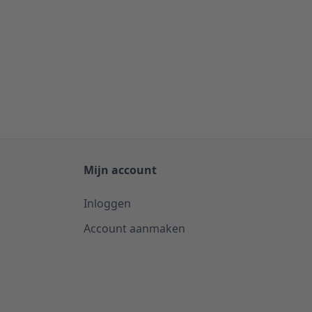
APTCHA - the
Google Privacy Policy
and
Terms of Service
apply.
Mijn account
Inloggen
Account aanmaken