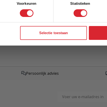
This form is protected by r
Voorkeuren
Statistieken
Google Privacy Policy
and
Te
Aanmelden
apply.
Selectie toestaan
Persoonlijk advies
E-mailadres