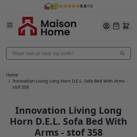
9.9
/10
Ga naar de inhoud
Offerte
Waar ben je naar op zoek?
Home
/
Innovation Living Long Horn D.E.L. Sofa Bed With Arms -
stof 358
Innovation Living Long
Horn D.E.L. Sofa Bed With
Arms - stof 358