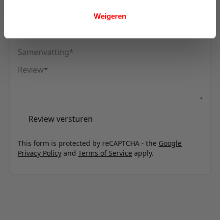
U plaatst een review over:
Innovation Living Long Horn D.E.L.
Sofa Bed With Arms - stof 358
Weigeren
Uw naam
Samenvatting
Review
Review versturen
This form is protected by reCAPTCHA - the
Google
Privacy Policy
and
Terms of Service
apply.