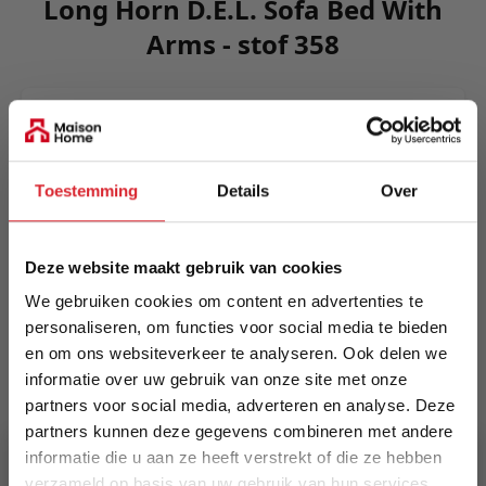
Long Horn D.E.L. Sofa Bed With
Arms - stof 358
Comfort, sculptural and spacious. Long Horn is
an imposing design developed for lounging and
sleeping alike. The durable design has wheels
Toestemming
Details
Over
integrated into the base frame lending itself to
easy mobility.
Meer informatie
Deze website maakt gebruik van cookies
We gebruiken cookies om content en advertenties te
personaliseren, om functies voor social media te bieden
en om ons websiteverkeer te analyseren. Ook delen we
Merk
informatie over uw gebruik van onze site met onze
Innovation Living
partners voor social media, adverteren en analyse. Deze
partners kunnen deze gegevens combineren met andere
EAN
informatie die u aan ze heeft verstrekt of die ze hebben
5700110946490
verzameld op basis van uw gebruik van hun services.