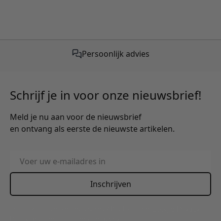
Gratis verzending vanaf €50,-
Schrijf je in voor onze nieuwsbrief!
Meld je nu aan voor de nieuwsbrief
en ontvang als eerste de nieuwste artikelen.
E-mailadres
Inschrijven
This form is protected by reCAPTCHA - the
Google Privacy
Policy
and
Terms of Service
apply.