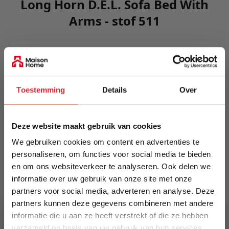
Long Horn D.E.L. Sofa Bed With
Arms - stof 511
Comfort, sculptural and spacious. Long Horn is
an imposing design developed for lounging and
sleeping alike. The durable design has wheels
Toestemming
Details
Over
integrated into the base frame lending itself to
easy mobility.
Meer informatie
Deze website maakt gebruik van cookies
We gebruiken cookies om content en advertenties te
personaliseren, om functies voor social media te bieden
en om ons websiteverkeer te analyseren. Ook delen we
Merk
informatie over uw gebruik van onze site met onze
Innovation Living
partners voor social media, adverteren en analyse. Deze
partners kunnen deze gegevens combineren met andere
EAN
informatie die u aan ze heeft verstrekt of die ze hebben
5700110946490
verzameld op basis van uw gebruik van hun services.