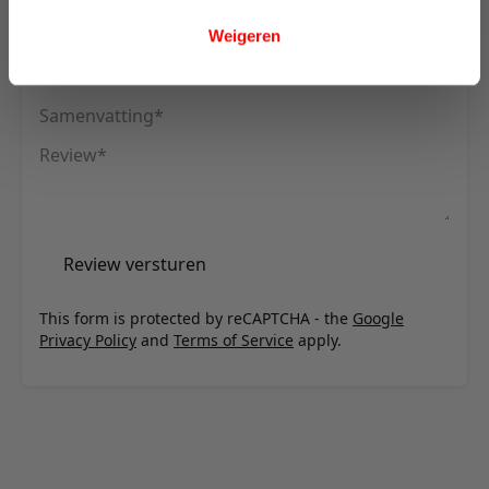
U plaatst een review over:
Innovation Living Long Horn D.E.L.
Sofa Bed With Arms - stof 511
Weigeren
Uw naam
Samenvatting
Review
Review versturen
This form is protected by reCAPTCHA - the
Google
Privacy Policy
and
Terms of Service
apply.