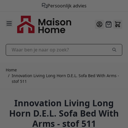
Gratis verzending vanaf €50,-
9.9
/10
Ga naar de inhoud
Offerte
Waar ben je naar op zoek?
Home
/
Innovation Living Long Horn D.E.L. Sofa Bed With Arms -
stof 511
Innovation Living Long
Horn D.E.L. Sofa Bed With
Arms - stof 511