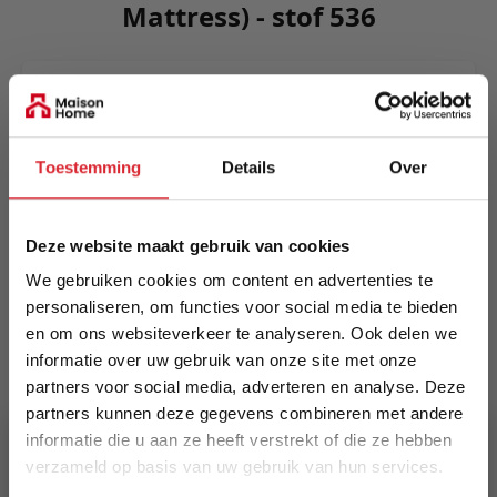
Mattress) - stof 536
Killian's compact modern design is as pleasing to
the eye as it is easily converted from sofa to bed.
In mere seconds the space optimizing sofa
Toestemming
Details
Over
becomes a comfortable king size double bed.
Meer informatie
Deze website maakt gebruik van cookies
We gebruiken cookies om content en advertenties te
Merk
personaliseren, om functies voor social media te bieden
en om ons websiteverkeer te analyseren. Ook delen we
Innovation Living
informatie over uw gebruik van onze site met onze
partners voor social media, adverteren en analyse. Deze
EAN
partners kunnen deze gegevens combineren met andere
5700110953764
informatie die u aan ze heeft verstrekt of die ze hebben
verzameld op basis van uw gebruik van hun services.
Prijs