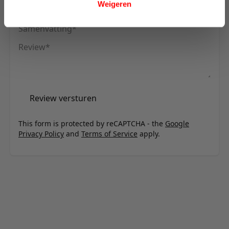
Weigeren
Uw naam
Samenvatting
Review
Review versturen
This form is protected by reCAPTCHA - the
Google
Privacy Policy
and
Terms of Service
apply.