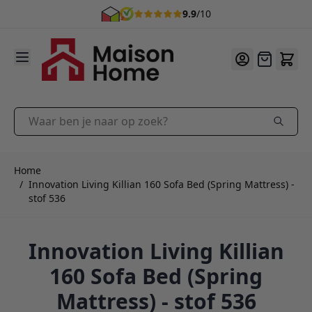
9.9
/10
Ga naar de inhoud
Offerte
Waar ben je naar op zoek?
Home
/
Innovation Living Killian 160 Sofa Bed (Spring Mattress) -
stof 536
Innovation Living Killian
160 Sofa Bed (Spring
Mattress) - stof 536