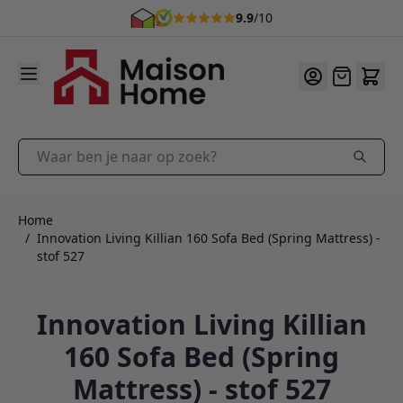
9.9
/10
Ga naar de inhoud
Offerte
Waar ben je naar op zoek?
Home
/
Innovation Living Killian 160 Sofa Bed (Spring Mattress) -
stof 527
Innovation Living Killian
160 Sofa Bed (Spring
Mattress) - stof 527