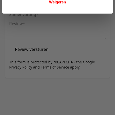
Weigeren
Uw naam
Samenvatting
Review
Review versturen
This form is protected by reCAPTCHA - the
Google
Privacy Policy
and
Terms of Service
apply.