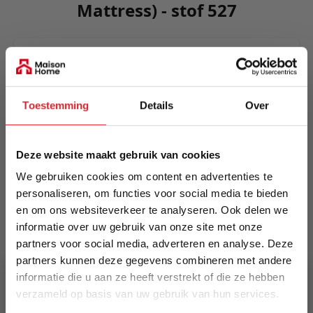
Mattress) - stof 527
Killian's compact modern design is as pleasing to
the eye as it is easily converted from sofa to bed.
In mere seconds the space optimizing sofa
Toestemming
Details
Over
becomes a comfortable king size double bed.
Meer informatie
Deze website maakt gebruik van cookies
We gebruiken cookies om content en advertenties te
Merk
personaliseren, om functies voor social media te bieden
en om ons websiteverkeer te analyseren. Ook delen we
Innovation Living
informatie over uw gebruik van onze site met onze
partners voor social media, adverteren en analyse. Deze
EAN
partners kunnen deze gegevens combineren met andere
5700110953764
informatie die u aan ze heeft verstrekt of die ze hebben
verzameld op basis van uw gebruik van hun services.
Prijs